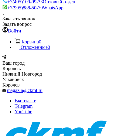
+7(495)109-99-33
Оптовый отдел
+7(995)888-50-79
WhatsApp
Заказать звонок
Задать вопрос
Войти
Корзина
0
Отложенные
0
Ваш город
Королев
Нижний Новгород
Ульяновск
Королев
magazin@ckmf.ru
Вконтакте
Telegram
YouTube