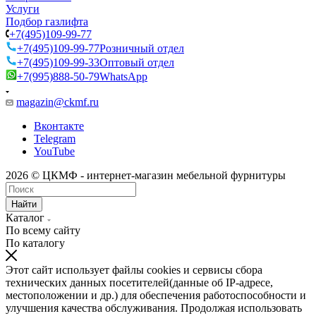
Услуги
Подбор газлифта
+7(495)109-99-77
+7(495)109-99-77
Розничный отдел
+7(495)109-99-33
Оптовый отдел
+7(995)888-50-79
WhatsApp
magazin@ckmf.ru
Вконтакте
Telegram
YouTube
2026 © ЦКМФ - интернет-магазин мебельной фурнитуры
Найти
Каталог
По всему сайту
По каталогу
Этот сайт использует файлы cookies и сервисы сбора
технических данных посетителей(данные об IP-адресе,
местоположении и др.) для обеспечения работоспособности и
улучшения качества обслуживания. Продолжая использовать