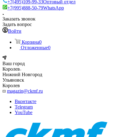
+7(495)109-99-33
Оптовый отдел
+7(995)888-50-79
WhatsApp
Заказать звонок
Задать вопрос
Войти
Корзина
0
Отложенные
0
Ваш город
Королев
Нижний Новгород
Ульяновск
Королев
magazin@ckmf.ru
Вконтакте
Telegram
YouTube