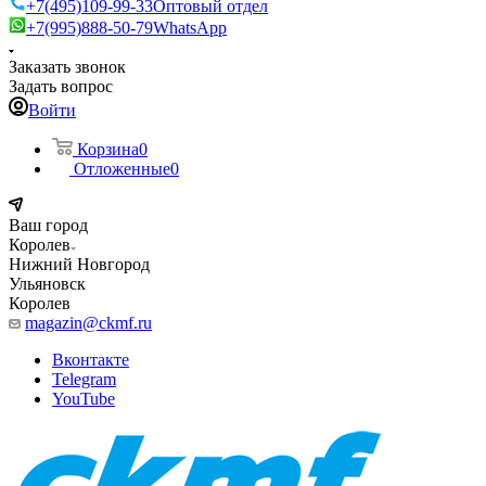
+7(495)109-99-33
Оптовый отдел
+7(995)888-50-79
WhatsApp
Заказать звонок
Задать вопрос
Войти
Корзина
0
Отложенные
0
Ваш город
Королев
Нижний Новгород
Ульяновск
Королев
magazin@ckmf.ru
Вконтакте
Telegram
YouTube