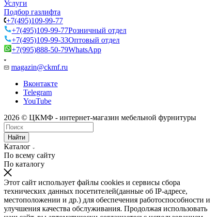
Услуги
Подбор газлифта
+7(495)109-99-77
+7(495)109-99-77
Розничный отдел
+7(495)109-99-33
Оптовый отдел
+7(995)888-50-79
WhatsApp
magazin@ckmf.ru
Вконтакте
Telegram
YouTube
2026 © ЦКМФ - интернет-магазин мебельной фурнитуры
Найти
Каталог
По всему сайту
По каталогу
Этот сайт использует файлы cookies и сервисы сбора
технических данных посетителей(данные об IP-адресе,
местоположении и др.) для обеспечения работоспособности и
улучшения качества обслуживания. Продолжая использовать