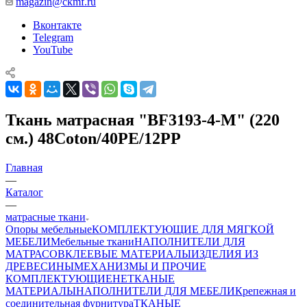
magazin@ckmf.ru
Вконтакте
Telegram
YouTube
Ткань матрасная "BF3193-4-М" (220
см.) 48Coton/40PE/12PP
Главная
—
Каталог
—
матрасные ткани
Опоры мебельные
КОМПЛЕКТУЮЩИЕ ДЛЯ МЯГКОЙ
МЕБЕЛИ
Мебельные ткани
НАПОЛНИТЕЛИ ДЛЯ
МАТРАСОВ
КЛЕЕВЫЕ МАТЕРИАЛЫ
ИЗДЕЛИЯ ИЗ
ДРЕВЕСИНЫ
МЕХАНИЗМЫ И ПРОЧИЕ
КОМПЛЕКТУЮЩИЕ
НЕТКАНЫЕ
МАТЕРИАЛЫ
НАПОЛНИТЕЛИ ДЛЯ МЕБЕЛИ
Крепежная и
соединительная фурнитура
ТКАНЫЕ