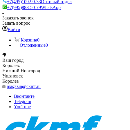
+7(495)109-99-33
Оптовый отдел
+7(995)888-50-79
WhatsApp
Заказать звонок
Задать вопрос
Войти
Корзина
0
Отложенные
0
Ваш город
Королев
Нижний Новгород
Ульяновск
Королев
magazin@ckmf.ru
Вконтакте
Telegram
YouTube