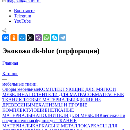
magazin@ckmf.ru
Вконтакте
Telegram
YouTube
Экокожа dk-blue (перфорация)
Главная
—
Каталог
—
мебельные ткани
Опоры мебельные
КОМПЛЕКТУЮЩИЕ ДЛЯ МЯГКОЙ
МЕБЕЛИ
НАПОЛНИТЕЛИ ДЛЯ МАТРАСОВ
МАТРАСНЫЕ
ТКАНИ
КЛЕЕВЫЕ МАТЕРИАЛЫ
ИЗДЕЛИЯ ИЗ
ДРЕВЕСИНЫ
МЕХАНИЗМЫ И ПРОЧИЕ
КОМПЛЕКТУЮЩИЕ
НЕТКАНЫЕ
МАТЕРИАЛЫ
НАПОЛНИТЕЛИ ДЛЯ МЕБЕЛИ
Крепежная и
соединительная фурнитура
ТКАНЫЕ
МАТЕРИАЛЫ
КАРКАСЫ И МЕТАЛЛОКАРКАСЫ ДЛЯ