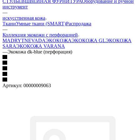
СТУЛЬЕВ
ШВЕЙНАЯ ФУРНИТУРА
Оборудование и ручной
инструмент
—
искусственная кожа
Ткани
Умные ткани (SMART)
Распродажа
—
Коллекция экокожи с перфорацией
MADRYT
NEVADA
ЭКОКОЖА
ЭКОКОЖА GL
ЭКОКОЖА
SARA
ЭКОКОЖА VARANA
—
Экокожа dk-blue (перфорация)
Артикул:
00000009063