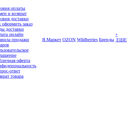
ловия оплаты
ен и возврат
овия доставки
 оформить заказ
ды доставки
лата онлайн
+
авила продажи
Я.Маркет
OZON
Wildberries
Бренды
ЕЩЕ
варов
ьзовательское
глашение
бличная оферта
нфиденциальность
прос-ответ
врат товара