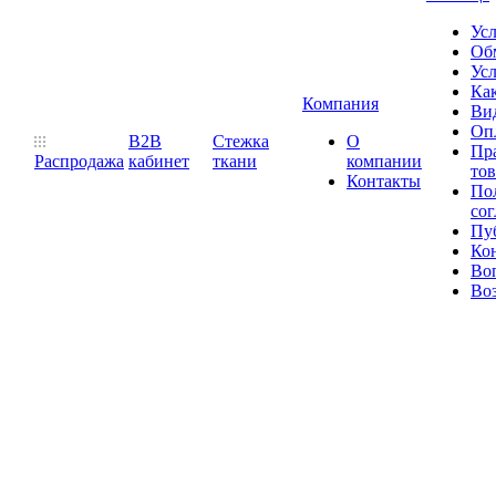
Ус
Обм
Усл
Как
Компания
Ви
Оп
B2B
Стежка
О
Пр
Распродажа
кабинет
ткани
компании
то
Контакты
Пол
со
Пу
Ко
Во
Воз