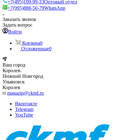
+7(495)109-99-33
Оптовый отдел
+7(995)888-50-79
WhatsApp
Заказать звонок
Задать вопрос
Войти
Корзина
0
Отложенные
0
Ваш город
Королев
Нижний Новгород
Ульяновск
Королев
magazin@ckmf.ru
Вконтакте
Telegram
YouTube