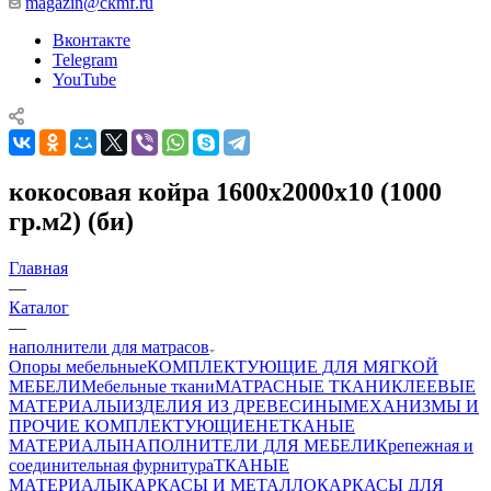
magazin@ckmf.ru
Вконтакте
Telegram
YouTube
кокосовая койра 1600х2000х10 (1000
гр.м2) (би)
Главная
—
Каталог
—
наполнители для матрасов
Опоры мебельные
КОМПЛЕКТУЮЩИЕ ДЛЯ МЯГКОЙ
МЕБЕЛИ
Мебельные ткани
МАТРАСНЫЕ ТКАНИ
КЛЕЕВЫЕ
МАТЕРИАЛЫ
ИЗДЕЛИЯ ИЗ ДРЕВЕСИНЫ
МЕХАНИЗМЫ И
ПРОЧИЕ КОМПЛЕКТУЮЩИЕ
НЕТКАНЫЕ
МАТЕРИАЛЫ
НАПОЛНИТЕЛИ ДЛЯ МЕБЕЛИ
Крепежная и
соединительная фурнитура
ТКАНЫЕ
МАТЕРИАЛЫ
КАРКАСЫ И МЕТАЛЛОКАРКАСЫ ДЛЯ