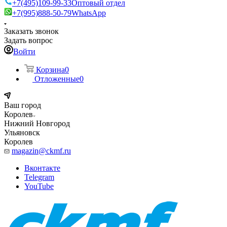
+7(495)109-99-33
Оптовый отдел
+7(995)888-50-79
WhatsApp
Заказать звонок
Задать вопрос
Войти
Корзина
0
Отложенные
0
Ваш город
Королев
Нижний Новгород
Ульяновск
Королев
magazin@ckmf.ru
Вконтакте
Telegram
YouTube