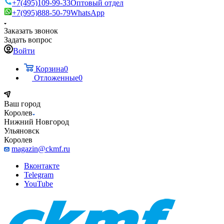
+7(495)109-99-33
Оптовый отдел
+7(995)888-50-79
WhatsApp
Заказать звонок
Задать вопрос
Войти
Корзина
0
Отложенные
0
Ваш город
Королев
Нижний Новгород
Ульяновск
Королев
magazin@ckmf.ru
Вконтакте
Telegram
YouTube