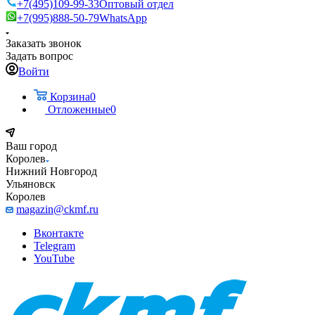
+7(495)109-99-33
Оптовый отдел
+7(995)888-50-79
WhatsApp
Заказать звонок
Задать вопрос
Войти
Корзина
0
Отложенные
0
Ваш город
Королев
Нижний Новгород
Ульяновск
Королев
magazin@ckmf.ru
Вконтакте
Telegram
YouTube