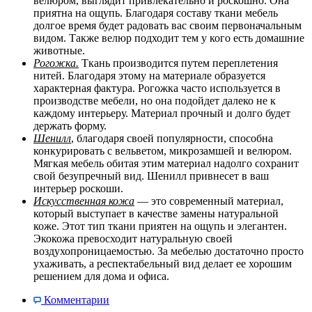
велюром, выглядит привлекательно и роскошно. Она
приятна на ощупь. Благодаря составу ткани мебель
долгое время будет радовать вас своим первоначальным
видом. Также велюр подходит тем у кого есть домашние
животные.
Рогожка.
Ткань производится путем переплетения
нитей. Благодаря этому на материале образуется
характерная фактура. Рогожка часто используется в
производстве мебели, но она подойдет далеко не к
каждому интерьеру. Материал прочный и долго будет
держать форму.
Шенилл
, благодаря своей популярности, способна
конкурировать с вельветом, микрозамшей и велюром.
Мягкая мебель обитая этим материал надолго сохранит
свой безупречный вид. Шенилл привнесет в ваш
интерьер роскоши.
Искусственная кожа
— это современный материал,
который выступает в качестве замены натуральной
коже. Этот тип ткани приятен на ощупь и элегантен.
Экокожа превосходит натуральную своей
воздухопроницаемостью. За мебелью достаточно просто
ухаживать, а респектабельный вид делает ее хорошим
решением для дома и офиса.
Комментарии