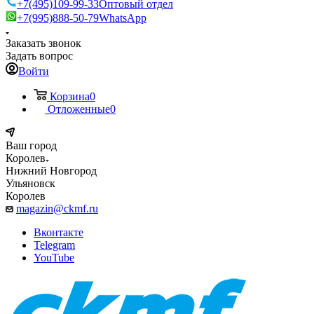
+7(495)109-99-33
Оптовый отдел
+7(995)888-50-79
WhatsApp
Заказать звонок
Задать вопрос
Войти
Корзина
0
Отложенные
0
Ваш город
Королев
Нижний Новгород
Ульяновск
Королев
magazin@ckmf.ru
Вконтакте
Telegram
YouTube