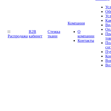
Ус
Обм
Усл
Как
Компания
Ви
Оп
B2B
Стежка
О
Пр
Распродажа
кабинет
ткани
компании
то
Контакты
Пол
со
Пу
Ко
Во
Воз