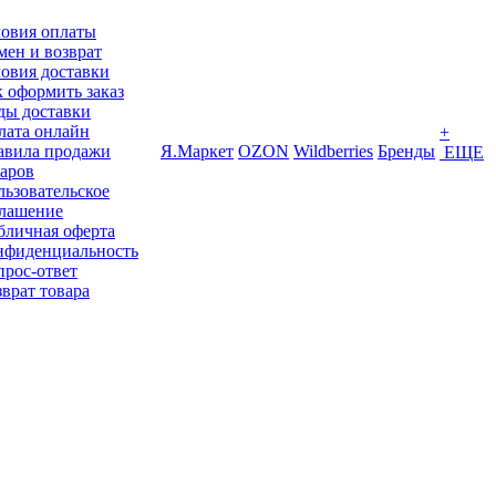
ловия оплаты
ен и возврат
овия доставки
 оформить заказ
ды доставки
лата онлайн
+
авила продажи
Я.Маркет
OZON
Wildberries
Бренды
ЕЩЕ
варов
ьзовательское
глашение
бличная оферта
нфиденциальность
прос-ответ
врат товара