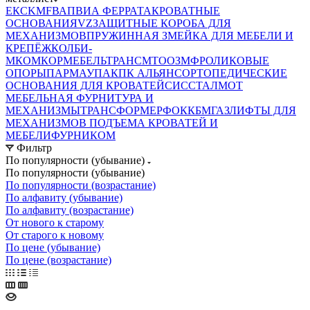
ЕК
CKMF
ВАП
ВИА ФЕРРАТА
КРОВАТНЫЕ
ОСНОВАНИЯ
VZ
ЗАЩИТНЫЕ КОРОБА ДЛЯ
МЕХАНИЗМОВ
ПРУЖИННАЯ ЗМЕЙКА ДЛЯ МЕБЕЛИ И
КРЕПЁЖ
КОЛБИ-
М
КОМКОР
МЕБЕЛЬТРАНС
MTO
ОЗМФ
РОЛИКОВЫЕ
ОПОРЫ
ПАРМАУПАК
ПК АЛЬЯНС
ОРТОПЕДИЧЕСКИЕ
ОСНОВАНИЯ ДЛЯ КРОВАТЕЙ
СИС
СТАЛМОТ
МЕБЕЛЬНАЯ ФУРНИТУРА И
МЕХАНИЗМЫ
ТРАНСФОРМЕР
ФОК
КБМ
ГАЗЛИФТЫ ДЛЯ
МЕХАНИЗМОВ ПОДЪЕМА КРОВАТЕЙ И
МЕБЕЛИ
ФУРНИКОМ
Фильтр
По популярности (убывание)
По популярности (убывание)
По популярности (возрастание)
По алфавиту (убывание)
По алфавиту (возрастание)
От нового к старому
От старого к новому
По цене (убывание)
По цене (возрастание)