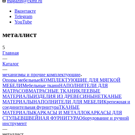
magazin@ckmf.ru
Вконтакте
Telegram
YouTube
металлист
5
Главная
—
Каталог
—
механизмы и прочие комплектующие
Опоры мебельные
КОМПЛЕКТУЮЩИЕ ДЛЯ МЯГКОЙ
МЕБЕЛИ
Мебельные ткани
НАПОЛНИТЕЛИ ДЛЯ
МАТРАСОВ
МАТРАСНЫЕ ТКАНИ
КЛЕЕВЫЕ
МАТЕРИАЛЫ
ИЗДЕЛИЯ ИЗ ДРЕВЕСИНЫ
НЕТКАНЫЕ
МАТЕРИАЛЫ
НАПОЛНИТЕЛИ ДЛЯ МЕБЕЛИ
Крепежная и
соединительная фурнитура
ТКАНЫЕ
МАТЕРИАЛЫ
КАРКАСЫ И МЕТАЛЛОКАРКАСЫ ДЛЯ
СТУЛЬЕВ
ШВЕЙНАЯ ФУРНИТУРА
Оборудование и ручной
инструмент
—
металлист