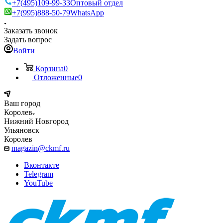
+7(495)109-99-33
Оптовый отдел
+7(995)888-50-79
WhatsApp
Заказать звонок
Задать вопрос
Войти
Корзина
0
Отложенные
0
Ваш город
Королев
Нижний Новгород
Ульяновск
Королев
magazin@ckmf.ru
Вконтакте
Telegram
YouTube