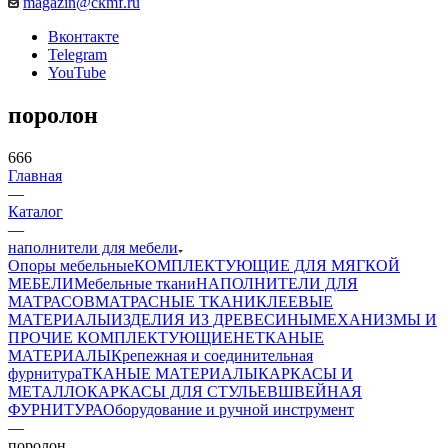
magazin@ckmf.ru
Вконтакте
Telegram
YouTube
поролон
666
Главная
—
Каталог
—
наполнители для мебели
Опоры мебельные
КОМПЛЕКТУЮЩИЕ ДЛЯ МЯГКОЙ
МЕБЕЛИ
Мебельные ткани
НАПОЛНИТЕЛИ ДЛЯ
МАТРАСОВ
МАТРАСНЫЕ ТКАНИ
КЛЕЕВЫЕ
МАТЕРИАЛЫ
ИЗДЕЛИЯ ИЗ ДРЕВЕСИНЫ
МЕХАНИЗМЫ И
ПРОЧИЕ КОМПЛЕКТУЮЩИЕ
НЕТКАНЫЕ
МАТЕРИАЛЫ
Крепежная и соединительная
фурнитура
ТКАНЫЕ МАТЕРИАЛЫ
КАРКАСЫ И
МЕТАЛЛОКАРКАСЫ ДЛЯ СТУЛЬЕВ
ШВЕЙНАЯ
ФУРНИТУРА
Оборудование и ручной инструмент
—
поролон