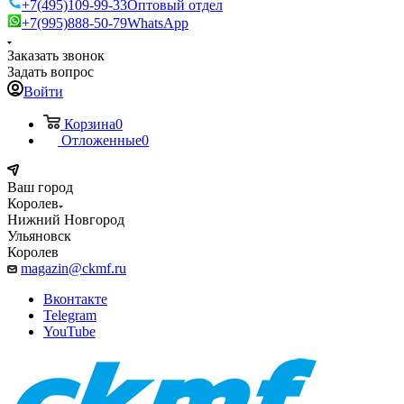
+7(495)109-99-33
Оптовый отдел
+7(995)888-50-79
WhatsApp
Заказать звонок
Задать вопрос
Войти
Корзина
0
Отложенные
0
Ваш город
Королев
Нижний Новгород
Ульяновск
Королев
magazin@ckmf.ru
Вконтакте
Telegram
YouTube