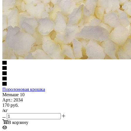
Поролоновая крошка
Меньше 10
Арт.: 2034
170
руб.
/кг
В корзину