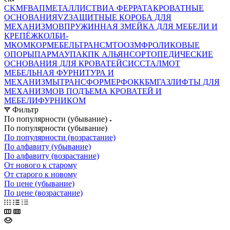
CKMF
ВАП
МЕТАЛЛИСТ
ВИА ФЕРРАТА
КРОВАТНЫЕ
ОСНОВАНИЯ
VZ
ЗАЩИТНЫЕ КОРОБА ДЛЯ
МЕХАНИЗМОВ
ПРУЖИННАЯ ЗМЕЙКА ДЛЯ МЕБЕЛИ И
КРЕПЁЖ
КОЛБИ-
М
КОМКОР
МЕБЕЛЬТРАНС
MTO
ОЗМФ
РОЛИКОВЫЕ
ОПОРЫ
ПАРМАУПАК
ПК АЛЬЯНС
ОРТОПЕДИЧЕСКИЕ
ОСНОВАНИЯ ДЛЯ КРОВАТЕЙ
СИС
СТАЛМОТ
МЕБЕЛЬНАЯ ФУРНИТУРА И
МЕХАНИЗМЫ
ТРАНСФОРМЕР
ФОК
КБМ
ГАЗЛИФТЫ ДЛЯ
МЕХАНИЗМОВ ПОДЪЕМА КРОВАТЕЙ И
МЕБЕЛИ
ФУРНИКОМ
Фильтр
По популярности (убывание)
По популярности (убывание)
По популярности (возрастание)
По алфавиту (убывание)
По алфавиту (возрастание)
От нового к старому
От старого к новому
По цене (убывание)
По цене (возрастание)