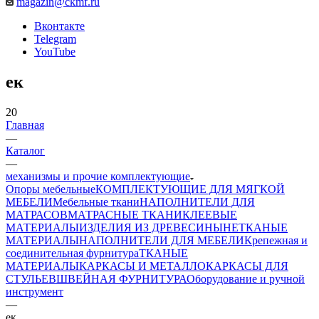
magazin@ckmf.ru
Вконтакте
Telegram
YouTube
ек
20
Главная
—
Каталог
—
механизмы и прочие комплектующие
Опоры мебельные
КОМПЛЕКТУЮЩИЕ ДЛЯ МЯГКОЙ
МЕБЕЛИ
Мебельные ткани
НАПОЛНИТЕЛИ ДЛЯ
МАТРАСОВ
МАТРАСНЫЕ ТКАНИ
КЛЕЕВЫЕ
МАТЕРИАЛЫ
ИЗДЕЛИЯ ИЗ ДРЕВЕСИНЫ
НЕТКАНЫЕ
МАТЕРИАЛЫ
НАПОЛНИТЕЛИ ДЛЯ МЕБЕЛИ
Крепежная и
соединительная фурнитура
ТКАНЫЕ
МАТЕРИАЛЫ
КАРКАСЫ И МЕТАЛЛОКАРКАСЫ ДЛЯ
СТУЛЬЕВ
ШВЕЙНАЯ ФУРНИТУРА
Оборудование и ручной
инструмент
—
ек