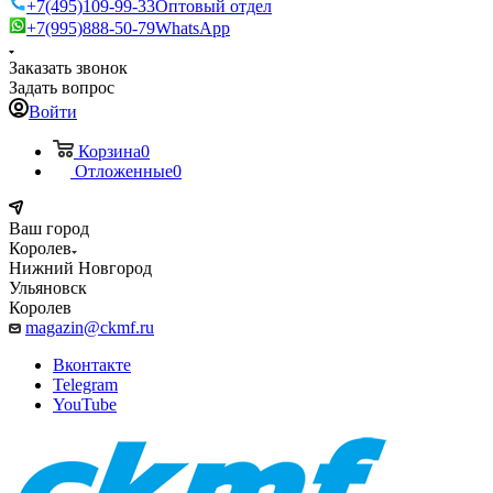
+7(495)109-99-33
Оптовый отдел
+7(995)888-50-79
WhatsApp
Заказать звонок
Задать вопрос
Войти
Корзина
0
Отложенные
0
Ваш город
Королев
Нижний Новгород
Ульяновск
Королев
magazin@ckmf.ru
Вконтакте
Telegram
YouTube