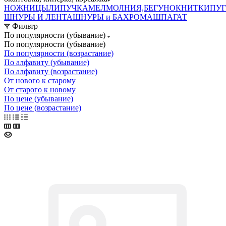
НОЖНИЦЫ
ЛИПУЧКА
МЕЛ
МОЛНИЯ,БЕГУНОК
НИТКИ
ПУ
ШНУРЫ И ЛЕНТА
ШНУРЫ и БАХРОМА
ШПАГАТ
Фильтр
По популярности (убывание)
По популярности (убывание)
По популярности (возрастание)
По алфавиту (убывание)
По алфавиту (возрастание)
От нового к старому
От старого к новому
По цене (убывание)
По цене (возрастание)