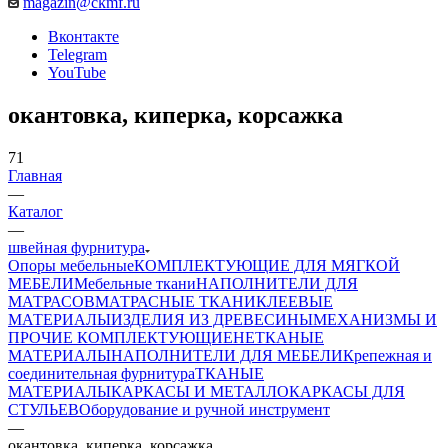
magazin@ckmf.ru
Вконтакте
Telegram
YouTube
окантовка, киперка, корсажка
71
Главная
—
Каталог
—
швейная фурнитура
Опоры мебельные
КОМПЛЕКТУЮЩИЕ ДЛЯ МЯГКОЙ
МЕБЕЛИ
Мебельные ткани
НАПОЛНИТЕЛИ ДЛЯ
МАТРАСОВ
МАТРАСНЫЕ ТКАНИ
КЛЕЕВЫЕ
МАТЕРИАЛЫ
ИЗДЕЛИЯ ИЗ ДРЕВЕСИНЫ
МЕХАНИЗМЫ И
ПРОЧИЕ КОМПЛЕКТУЮЩИЕ
НЕТКАНЫЕ
МАТЕРИАЛЫ
НАПОЛНИТЕЛИ ДЛЯ МЕБЕЛИ
Крепежная и
соединительная фурнитура
ТКАНЫЕ
МАТЕРИАЛЫ
КАРКАСЫ И МЕТАЛЛОКАРКАСЫ ДЛЯ
СТУЛЬЕВ
Оборудование и ручной инструмент
—
окантовка, киперка, корсажка