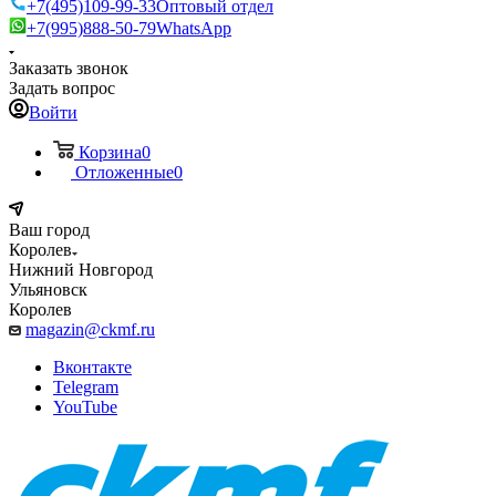
+7(495)109-99-33
Оптовый отдел
+7(995)888-50-79
WhatsApp
Заказать звонок
Задать вопрос
Войти
Корзина
0
Отложенные
0
Ваш город
Королев
Нижний Новгород
Ульяновск
Королев
magazin@ckmf.ru
Вконтакте
Telegram
YouTube