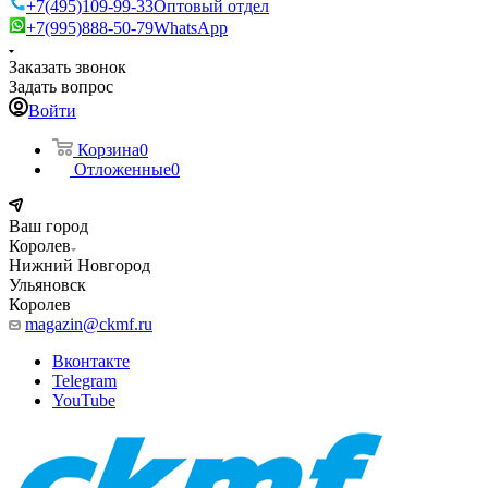
+7(495)109-99-33
Оптовый отдел
+7(995)888-50-79
WhatsApp
Заказать звонок
Задать вопрос
Войти
Корзина
0
Отложенные
0
Ваш город
Королев
Нижний Новгород
Ульяновск
Королев
magazin@ckmf.ru
Вконтакте
Telegram
YouTube