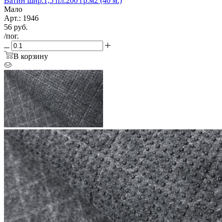
Ватин шир.1,5 пл.200 гр.м2 (40 м.)
Мало
Арт.: 1946
56
руб.
/пог.
В корзину