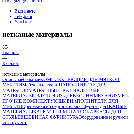
magazin@ckmf.ru
Вконтакте
Telegram
YouTube
нетканые материалы
654
Главная
—
Каталог
—
нетканые материалы
Опоры мебельные
КОМПЛЕКТУЮЩИЕ ДЛЯ МЯГКОЙ
МЕБЕЛИ
Мебельные ткани
НАПОЛНИТЕЛИ ДЛЯ
МАТРАСОВ
МАТРАСНЫЕ ТКАНИ
КЛЕЕВЫЕ
МАТЕРИАЛЫ
ИЗДЕЛИЯ ИЗ ДРЕВЕСИНЫ
МЕХАНИЗМЫ И
ПРОЧИЕ КОМПЛЕКТУЮЩИЕ
НАПОЛНИТЕЛИ ДЛЯ
МЕБЕЛИ
Крепежная и соединительная фурнитура
ТКАНЫЕ
МАТЕРИАЛЫ
КАРКАСЫ И МЕТАЛЛОКАРКАСЫ ДЛЯ
СТУЛЬЕВ
ШВЕЙНАЯ ФУРНИТУРА
Оборудование и ручной
инструмент