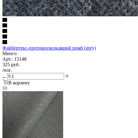
Файбертекс-противоскользящий ромб (grey)
Много
Арт.: 15148
325
руб.
/пог.
В корзину