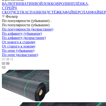
ВАЛЮТИН
ВАТИН
ВОЙЛОК
КОВРОЛИН
ПЛЁНКА,
СТРЕЙЧ,
СКОТЧ
СЕТКА
СПАНБОНД
СТЁЖКА
ФАЙБЕРСПАН
ФАЙБЕР
Фильтр
По популярности (убывание)
По популярности (убывание)
По популярности (возрастание)
По алфавиту (убывание)
По алфавиту (возрастание)
От нового к старому
От старого к новому
По цене (убывание)
По цене (возрастание)