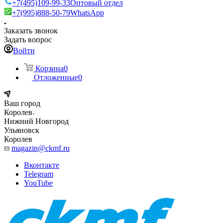
+7(495)109-99-33
Оптовый отдел
+7(995)888-50-79
WhatsApp
Заказать звонок
Задать вопрос
Войти
Корзина
0
Отложенные
0
Ваш город
Королев
Нижний Новгород
Ульяновск
Королев
magazin@ckmf.ru
Вконтакте
Telegram
YouTube