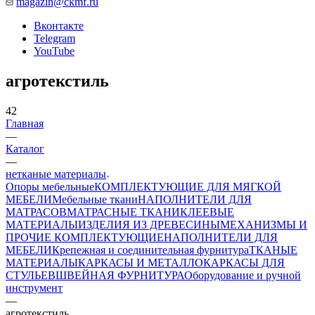
magazin@ckmf.ru
Вконтакте
Telegram
YouTube
агротекстиль
42
Главная
—
Каталог
—
нетканые материалы
Опоры мебельные
КОМПЛЕКТУЮЩИЕ ДЛЯ МЯГКОЙ
МЕБЕЛИ
Мебельные ткани
НАПОЛНИТЕЛИ ДЛЯ
МАТРАСОВ
МАТРАСНЫЕ ТКАНИ
КЛЕЕВЫЕ
МАТЕРИАЛЫ
ИЗДЕЛИЯ ИЗ ДРЕВЕСИНЫ
МЕХАНИЗМЫ И
ПРОЧИЕ КОМПЛЕКТУЮЩИЕ
НАПОЛНИТЕЛИ ДЛЯ
МЕБЕЛИ
Крепежная и соединительная фурнитура
ТКАНЫЕ
МАТЕРИАЛЫ
КАРКАСЫ И МЕТАЛЛОКАРКАСЫ ДЛЯ
СТУЛЬЕВ
ШВЕЙНАЯ ФУРНИТУРА
Оборудование и ручной
инструмент
—
агротекстиль