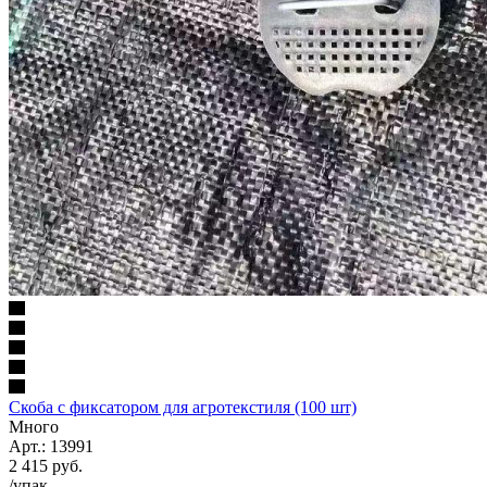
Скоба с фиксатором для агротекстиля (100 шт)
Много
Арт.: 13991
2 415
руб.
/упак