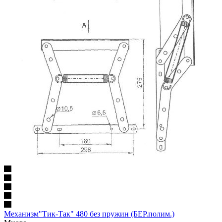
Механизм"Тик-Так" 480 без пружин (БЕР.полим.)