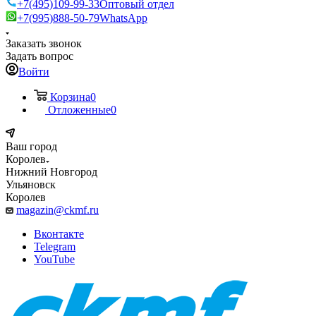
+7(495)109-99-33
Оптовый отдел
+7(995)888-50-79
WhatsApp
Заказать звонок
Задать вопрос
Войти
Корзина
0
Отложенные
0
Ваш город
Королев
Нижний Новгород
Ульяновск
Королев
magazin@ckmf.ru
Вконтакте
Telegram
YouTube