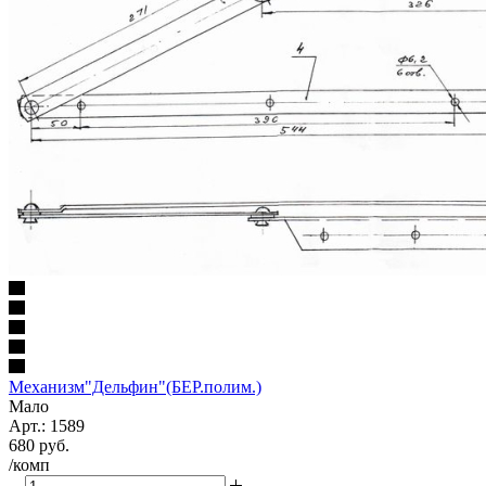
Механизм"Дельфин"(БЕР.полим.)
Мало
Арт.: 1589
680
руб.
/комп