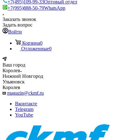
+7(495)109-99-33
Оптовый отдел
+7(995)888-50-79
WhatsApp
Заказать звонок
Задать вопрос
Войти
Корзина
0
Отложенные
0
Ваш город
Королев
Нижний Новгород
Ульяновск
Королев
magazin@ckmf.ru
Вконтакте
Telegram
YouTube