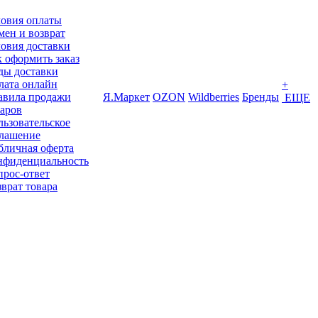
ловия оплаты
ен и возврат
овия доставки
 оформить заказ
ды доставки
лата онлайн
+
авила продажи
Я.Маркет
OZON
Wildberries
Бренды
ЕЩЕ
варов
ьзовательское
глашение
бличная оферта
нфиденциальность
прос-ответ
врат товара