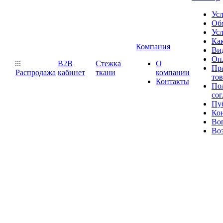
Ус
Обм
Усл
Как
Компания
Ви
Оп
B2B
Стежка
О
Пр
Распродажа
кабинет
ткани
компании
то
Контакты
Пол
со
Пу
Ко
Во
Воз