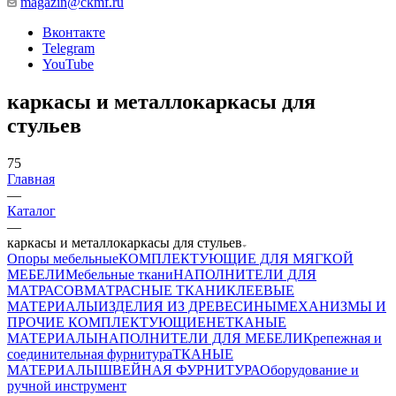
magazin@ckmf.ru
Вконтакте
Telegram
YouTube
каркасы и металлокаркасы для
стульев
75
Главная
—
Каталог
—
каркасы и металлокаркасы для стульев
Опоры мебельные
КОМПЛЕКТУЮЩИЕ ДЛЯ МЯГКОЙ
МЕБЕЛИ
Мебельные ткани
НАПОЛНИТЕЛИ ДЛЯ
МАТРАСОВ
МАТРАСНЫЕ ТКАНИ
КЛЕЕВЫЕ
МАТЕРИАЛЫ
ИЗДЕЛИЯ ИЗ ДРЕВЕСИНЫ
МЕХАНИЗМЫ И
ПРОЧИЕ КОМПЛЕКТУЮЩИЕ
НЕТКАНЫЕ
МАТЕРИАЛЫ
НАПОЛНИТЕЛИ ДЛЯ МЕБЕЛИ
Крепежная и
соединительная фурнитура
ТКАНЫЕ
МАТЕРИАЛЫ
ШВЕЙНАЯ ФУРНИТУРА
Оборудование и
ручной инструмент