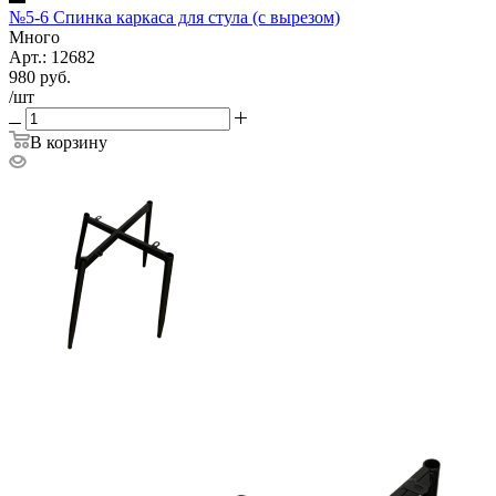
№5-6 Спинка каркаса для стула (с вырезом)
Много
Арт.: 12682
980
руб.
/шт
В корзину