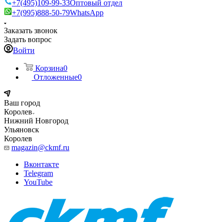
+7(495)109-99-33
Оптовый отдел
+7(995)888-50-79
WhatsApp
Заказать звонок
Задать вопрос
Войти
Корзина
0
Отложенные
0
Ваш город
Королев
Нижний Новгород
Ульяновск
Королев
magazin@ckmf.ru
Вконтакте
Telegram
YouTube