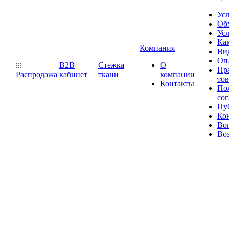
Ус
Обм
Усл
Как
Компания
Ви
Оп
B2B
Стежка
О
Пр
Распродажа
кабинет
ткани
компании
то
Контакты
Пол
со
Пу
Ко
Во
Воз