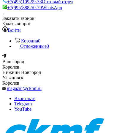
+7(495)109-99-33
Оптовый отдел
+7(995)888-50-79
WhatsApp
Заказать звонок
Задать вопрос
Войти
Корзина
0
Отложенные
0
Ваш город
Королев
Нижний Новгород
Ульяновск
Королев
magazin@ckmf.ru
Вконтакте
Telegram
YouTube