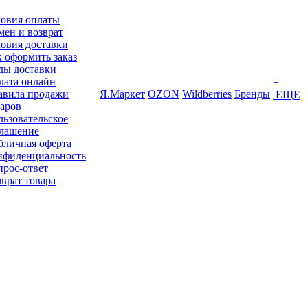
ловия оплаты
ен и возврат
овия доставки
 оформить заказ
ды доставки
лата онлайн
+
авила продажи
Я.Маркет
OZON
Wildberries
Бренды
ЕЩЕ
варов
ьзовательское
глашение
бличная оферта
нфиденциальность
прос-ответ
врат товара