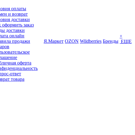
ловия оплаты
ен и возврат
овия доставки
 оформить заказ
ды доставки
лата онлайн
+
авила продажи
Я.Маркет
OZON
Wildberries
Бренды
ЕЩЕ
варов
ьзовательское
глашение
бличная оферта
нфиденциальность
прос-ответ
врат товара