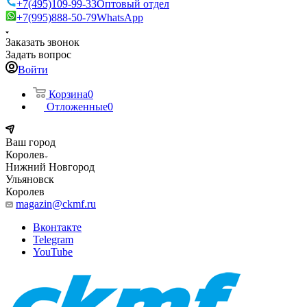
+7(495)109-99-33
Оптовый отдел
+7(995)888-50-79
WhatsApp
Заказать звонок
Задать вопрос
Войти
Корзина
0
Отложенные
0
Ваш город
Королев
Нижний Новгород
Ульяновск
Королев
magazin@ckmf.ru
Вконтакте
Telegram
YouTube