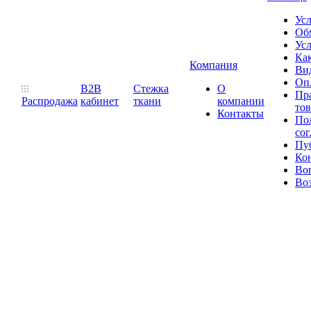
Ус
Обм
Усл
Как
Компания
Ви
Оп
B2B
Стежка
О
Пр
Распродажа
кабинет
ткани
компании
то
Контакты
Пол
со
Пу
Ко
Во
Воз