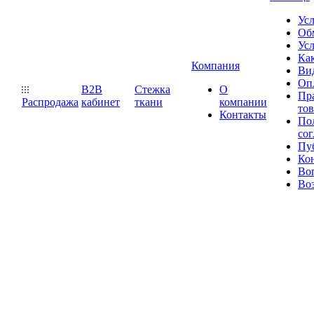
Ус
Обм
Усл
Как
Компания
Ви
Оп
B2B
Стежка
О
Пр
Распродажа
кабинет
ткани
компании
то
Контакты
Пол
со
Пу
Ко
Во
Воз