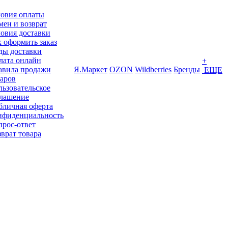
ловия оплаты
ен и возврат
овия доставки
 оформить заказ
ды доставки
лата онлайн
+
авила продажи
Я.Маркет
OZON
Wildberries
Бренды
ЕЩЕ
варов
ьзовательское
глашение
бличная оферта
нфиденциальность
прос-ответ
врат товара