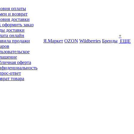
ловия оплаты
ен и возврат
овия доставки
 оформить заказ
ды доставки
лата онлайн
+
авила продажи
Я.Маркет
OZON
Wildberries
Бренды
ЕЩЕ
варов
ьзовательское
глашение
бличная оферта
нфиденциальность
прос-ответ
врат товара