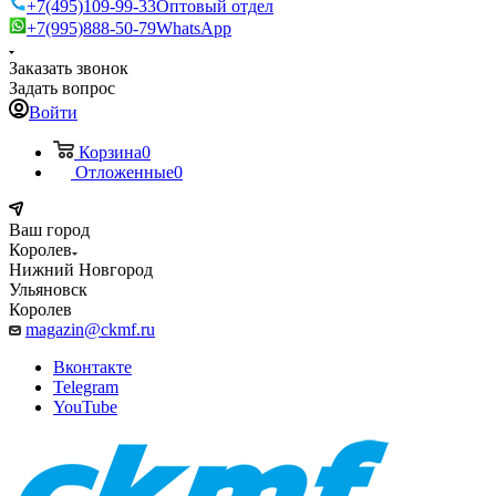
+7(495)109-99-33
Оптовый отдел
+7(995)888-50-79
WhatsApp
Заказать звонок
Задать вопрос
Войти
Корзина
0
Отложенные
0
Ваш город
Королев
Нижний Новгород
Ульяновск
Королев
magazin@ckmf.ru
Вконтакте
Telegram
YouTube