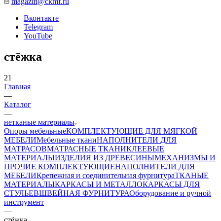
magazin@ckmf.ru
Вконтакте
Telegram
YouTube
стёжка
21
Главная
—
Каталог
—
нетканые материалы
Опоры мебельные
КОМПЛЕКТУЮЩИЕ ДЛЯ МЯГКОЙ
МЕБЕЛИ
Мебельные ткани
НАПОЛНИТЕЛИ ДЛЯ
МАТРАСОВ
МАТРАСНЫЕ ТКАНИ
КЛЕЕВЫЕ
МАТЕРИАЛЫ
ИЗДЕЛИЯ ИЗ ДРЕВЕСИНЫ
МЕХАНИЗМЫ И
ПРОЧИЕ КОМПЛЕКТУЮЩИЕ
НАПОЛНИТЕЛИ ДЛЯ
МЕБЕЛИ
Крепежная и соединительная фурнитура
ТКАНЫЕ
МАТЕРИАЛЫ
КАРКАСЫ И МЕТАЛЛОКАРКАСЫ ДЛЯ
СТУЛЬЕВ
ШВЕЙНАЯ ФУРНИТУРА
Оборудование и ручной
инструмент
—
стёжка