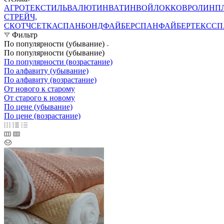
АГРОТЕКСТИЛЬ
ВАЛЮТИН
ВАТИН
ВОЙЛОК
КОВРОЛИН
П
СТРЕЙЧ,
СКОТЧ
СЕТКА
СПАНБОНД
ФАЙБЕРСПАН
ФАЙБЕРТЕКС
СП
Фильтр
По популярности (убывание)
По популярности (убывание)
По популярности (возрастание)
По алфавиту (убывание)
По алфавиту (возрастание)
От нового к старому
От старого к новому
По цене (убывание)
По цене (возрастание)