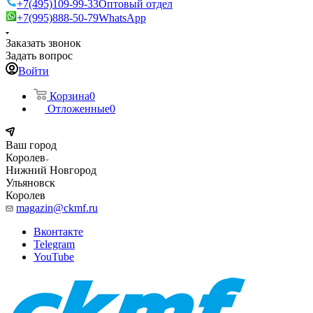
+7(495)109-99-33
Оптовый отдел
+7(995)888-50-79
WhatsApp
Заказать звонок
Задать вопрос
Войти
Корзина
0
Отложенные
0
Ваш город
Королев
Нижний Новгород
Ульяновск
Королев
magazin@ckmf.ru
Вконтакте
Telegram
YouTube