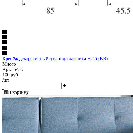
Крепёж декоративный для подлокотника Н-55 (ВВ)
Много
Арт.: 5435
100
руб.
/шт
В корзину