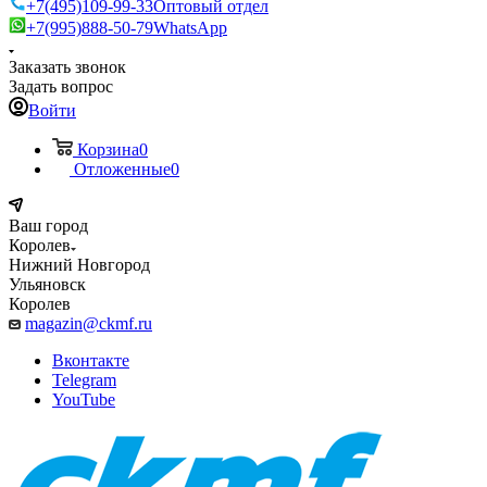
+7(495)109-99-33
Оптовый отдел
+7(995)888-50-79
WhatsApp
Заказать звонок
Задать вопрос
Войти
Корзина
0
Отложенные
0
Ваш город
Королев
Нижний Новгород
Ульяновск
Королев
magazin@ckmf.ru
Вконтакте
Telegram
YouTube