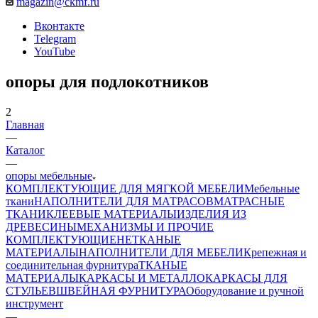
magazin@ckmf.ru
Вконтакте
Telegram
YouTube
опоры для подлокотников
2
Главная
—
Каталог
—
опоры мебельные
КОМПЛЕКТУЮЩИЕ ДЛЯ МЯГКОЙ МЕБЕЛИ
Мебельные
ткани
НАПОЛНИТЕЛИ ДЛЯ МАТРАСОВ
МАТРАСНЫЕ
ТКАНИ
КЛЕЕВЫЕ МАТЕРИАЛЫ
ИЗДЕЛИЯ ИЗ
ДРЕВЕСИНЫ
МЕХАНИЗМЫ И ПРОЧИЕ
КОМПЛЕКТУЮЩИЕ
НЕТКАНЫЕ
МАТЕРИАЛЫ
НАПОЛНИТЕЛИ ДЛЯ МЕБЕЛИ
Крепежная и
соединительная фурнитура
ТКАНЫЕ
МАТЕРИАЛЫ
КАРКАСЫ И МЕТАЛЛОКАРКАСЫ ДЛЯ
СТУЛЬЕВ
ШВЕЙНАЯ ФУРНИТУРА
Оборудование и ручной
инструмент
—