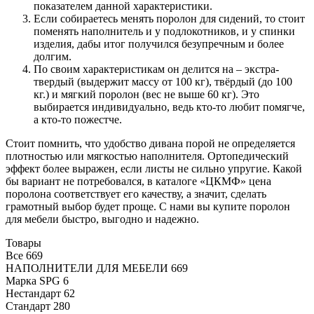
показателем данной характеристики.
Если собираетесь менять поролон для сидений, то стоит
поменять наполнитель и у подлокотников, и у спинки
изделия, дабы итог получился безупречным и более
долгим.
По своим характеристикам он делится на – экстра-
твердый (выдержит массу от 100 кг), твёрдый (до 100
кг.) и мягкий поролон (вес не выше 60 кг). Это
выбирается индивидуально, ведь кто-то любит помягче,
а кто-то пожестче.
Стоит помнить, что удобство дивана порой не определяется
плотностью или мягкостью наполнителя. Ортопедический
эффект более выражен, если листы не сильно упругие. Какой
бы вариант не потребовался, в каталоге «ЦКМФ»
цена
поролона
соответствует его качеству, а значит, сделать
грамотный выбор будет проще. С нами вы
купите поролон
для мебели
быстро, выгодно и надежно.
Товары
Все
669
НАПОЛНИТЕЛИ ДЛЯ МЕБЕЛИ
669
Марка SPG
6
Нестандарт
62
Стандарт
280