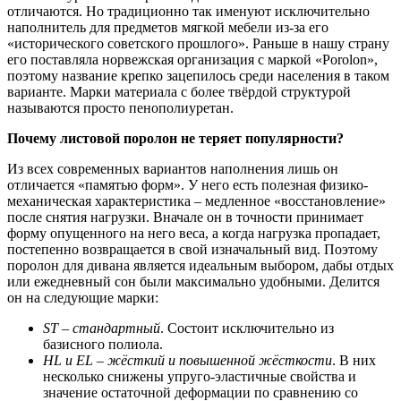
отличаются. Но традиционно так именуют исключительно
наполнитель для предметов мягкой мебели из-за его
«исторического советского прошлого». Раньше в нашу страну
его поставляла норвежская организация с маркой «Porolon»,
поэтому название крепко зацепилось среди населения в таком
варианте. Марки материала с более твёрдой структурой
называются просто пенополиуретан.
Почему
листовой поролон
не теряет популярности?
Из всех современных вариантов наполнения лишь он
отличается «памятью форм». У него есть полезная физико-
механическая характеристика – медленное «восстановление»
после снятия нагрузки. Вначале он в точности принимает
форму опущенного на него веса, а когда нагрузка пропадает,
постепенно возвращается в свой изначальный вид. Поэтому
поролон для дивана
является идеальным выбором, дабы отдых
или ежедневный сон были максимально удобными. Делится
он на следующие марки:
ST – стандартный
. Состоит исключительно из
базисного полиола.
HL и EL – жёсткий и повышенной жёсткости
. В них
несколько снижены упруго-эластичные свойства и
значение остаточной деформации по сравнению со