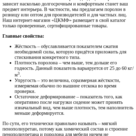
зависит насколько долгосрочным и комфортным станет ваш
предмет интерьера. В частности, мы предлагаем
поролон в
розницу или оптом
для производителей и для частных лиц.
Наш интернет-магазин «ЦКМФ» размещает в свой каталог
только проверенные, сертифицированные товары.
Главные свойства:
Жёсткость – обуславливается показателем сжатия
необходимой силы, которую придётся приложить для
стискивания конкретного типа.
Плотность поролона – чем выше, тем дольше его
годность. Данный показатель варьируется от 25 до 60 кг/
3
м
.
Упругость – это величина, соразмерная жёсткости,
измеряемая обычно по вышине отскока во время
проверки.
Остаточное деформирование – показатель того, как
оперативно после нагрузки сидение может принять
изначальный вид, чем выше плотность, тем наполнитель
меньше деформируется.
По сути, его технически правильно называть – мягкий
пенополиуретан, потому как химический состав и строение
пенополиуретана и
поролона для мебели
ничем не