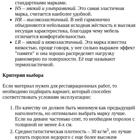
стандартными марками.
HS – мягкий и ультрамягкий
. Это самая эластичная
марка, считается наиболее удобной.
HR – высокоэластичный
. В ней гармонично
объединяются небольшая исходная жёсткость и высокая
несущая характеристика, благодаря чему мебель
отличается комфортабельностью.
LR – мягкий и вязкоэластичный
. Эта марка известна
вязкостью, проще говоря, у нее сильно выражен эффект
"памяти" и она хорошо распределяет нагрузку
равномерно по поверхности. Её еще называют
термопластичной.
Критерии выбора
Если материал нужен для реставрационных работ, то
необходимо подбирать вариант, который способен
соответствовать условиям эксплуатации:
По качеству он должен быть минимум как предыдущий
наполнитель, но оптимально выбрать марку лучше.
Если на диване частенько спят, то необходим поролон с
толщиной не менее 4-х см.
3
Среднестатистическая плотность – 30 кг/м
, но лучше
купить поролон недорого с еще более высоким