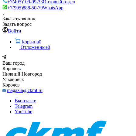
+7(495)109-99-33
Оптовый отдел
+7(995)888-50-79
WhatsApp
Заказать звонок
Задать вопрос
Войти
Корзина
0
Отложенные
0
Ваш город
Королев
Нижний Новгород
Ульяновск
Королев
magazin@ckmf.ru
Вконтакте
Telegram
YouTube