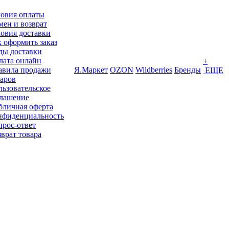
ловия оплаты
ен и возврат
овия доставки
 оформить заказ
ды доставки
лата онлайн
+
авила продажи
Я.Маркет
OZON
Wildberries
Бренды
ЕЩЕ
варов
ьзовательское
глашение
бличная оферта
нфиденциальность
прос-ответ
врат товара