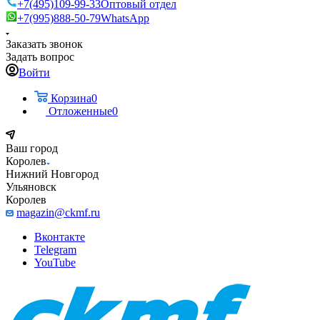
+7(495)109-99-33
Оптовый отдел
+7(995)888-50-79
WhatsApp
Заказать звонок
Задать вопрос
Войти
Корзина
0
Отложенные
0
Ваш город
Королев
Нижний Новгород
Ульяновск
Королев
magazin@ckmf.ru
Вконтакте
Telegram
YouTube