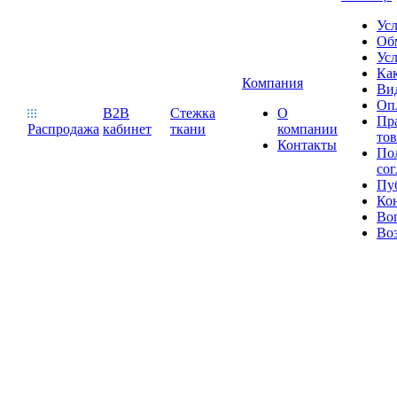
Ус
Обм
Усл
Как
Компания
Ви
Оп
B2B
Стежка
О
Пр
Распродажа
кабинет
ткани
компании
то
Контакты
Пол
со
Пу
Ко
Во
Воз