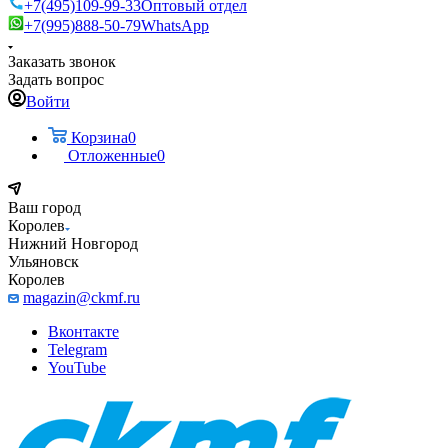
+7(495)109-99-33
Оптовый отдел
+7(995)888-50-79
WhatsApp
Заказать звонок
Задать вопрос
Войти
Корзина
0
Отложенные
0
Ваш город
Королев
Нижний Новгород
Ульяновск
Королев
magazin@ckmf.ru
Вконтакте
Telegram
YouTube