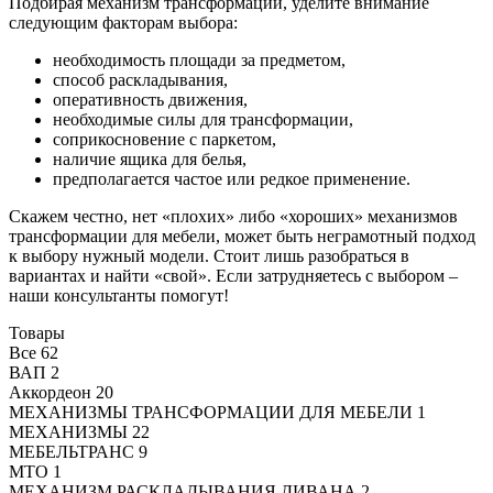
Подбирая
механизм трансформации
, уделите внимание
следующим факторам выбора:
необходимость площади за предметом,
способ раскладывания,
оперативность движения,
необходимые силы для трансформации,
соприкосновение с паркетом,
наличие ящика для белья,
предполагается частое или редкое применение.
Скажем честно, нет «плохих» либо «хороших»
механизмов
трансформации
для мебели
, может быть неграмотный подход
к выбору нужный модели. Стоит лишь разобраться в
вариантах и найти «свой». Если затрудняетесь с выбором –
наши консультанты помогут!
Товары
Все
62
ВАП
2
Аккордеон
20
МЕХАНИЗМЫ ТРАНСФОРМАЦИИ ДЛЯ МЕБЕЛИ
1
МЕХАНИЗМЫ
22
МЕБЕЛЬТРАНС
9
MTO
1
МЕХАНИЗМ РАСКЛАДЫВАНИЯ ДИВАНА
2