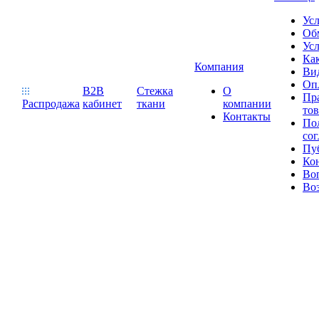
Ус
Обм
Усл
Как
Компания
Ви
Оп
B2B
Стежка
О
Пр
Распродажа
кабинет
ткани
компании
то
Контакты
Пол
со
Пу
Ко
Во
Воз