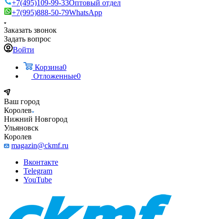
+7(495)109-99-33
Оптовый отдел
+7(995)888-50-79
WhatsApp
Заказать звонок
Задать вопрос
Войти
Корзина
0
Отложенные
0
Ваш город
Королев
Нижний Новгород
Ульяновск
Королев
magazin@ckmf.ru
Вконтакте
Telegram
YouTube