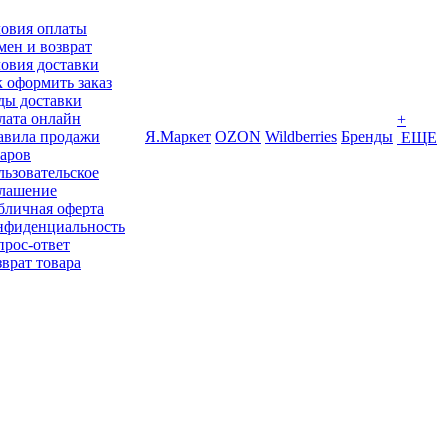
ловия оплаты
ен и возврат
овия доставки
 оформить заказ
ды доставки
лата онлайн
+
авила продажи
Я.Маркет
OZON
Wildberries
Бренды
ЕЩЕ
варов
ьзовательское
глашение
бличная оферта
нфиденциальность
прос-ответ
врат товара