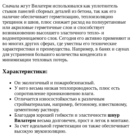
Сначала
жгут Вилатерм
использовался как уплотнитель
стыков панелей сборных деталей из бетона, так как его
наличие обеспечивает герметизацию, теплоизоляцию
трещинок и швов, плюс снижает расход на полиуретановые
или акриловые герметичные слои и способствует
возникновению высохшего эластичного тепло- и
водонепроницаемого слоя. Сегодня его активно применяют и
во многих других сферах, где уместны его технические
характеристики и преимущества. Например, в банях и саунах
для устранения большого количества конденсата и
минимизации тепловых потерь.
Характеристики:
Он экологичный и пожаробезопасный.
У него весьма низкая теплопроводность, плюс есть
сопротивление проникновению влаги.
Отличается износостойкостью к различным
стройматериалам, например, бетонному, известковому,
цементному раствору.
Благодаря хорошей гибкости и эластичности
шнур
Вилатерм
весьма долговечен, прост и легок в монтаже.
За счет идеальной герметизации он также обеспечивает
высокую звукоизоляцию.