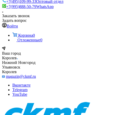
+7(495)109-99-33
Оптовый отдел
+7(995)888-50-79
WhatsApp
Заказать звонок
Задать вопрос
Войти
Корзина
0
Отложенные
0
Ваш город
Королев
Нижний Новгород
Ульяновск
Королев
magazin@ckmf.ru
Вконтакте
Telegram
YouTube