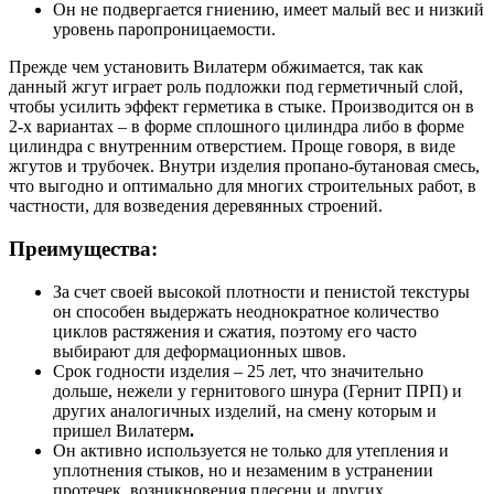
Он не подвергается гниению, имеет малый вес и низкий
уровень паропроницаемости.
Прежде чем установить
Вилатерм
обжимается, так как
данный жгут играет роль подложки под герметичный слой,
чтобы усилить эффект герметика в стыке. Производится он в
2-х вариантах – в форме сплошного цилиндра либо в форме
цилиндра с внутренним отверстием. Проще говоря, в виде
жгутов и трубочек. Внутри изделия пропано-бутановая смесь,
что выгодно и оптимально для многих строительных работ, в
частности, для возведения деревянных строений.
Преимущества:
За счет своей высокой плотности и пенистой текстуры
он способен выдержать неоднократное количество
циклов растяжения и сжатия, поэтому его часто
выбирают для деформационных швов.
Срок годности изделия – 25 лет, что значительно
дольше, нежели у гернитового шнура (Гернит ПРП) и
других аналогичных изделий, на смену которым и
пришел Вилатерм
.
Он активно используется не только для утепления и
уплотнения стыков, но и незаменим в устранении
протечек, возникновения плесени и других