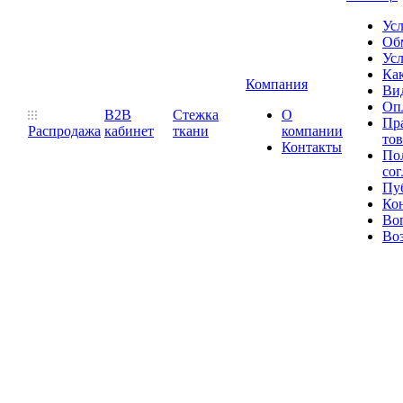
Ус
Обм
Усл
Как
Компания
Ви
Оп
B2B
Стежка
О
Пр
Распродажа
кабинет
ткани
компании
то
Контакты
Пол
со
Пу
Ко
Во
Воз