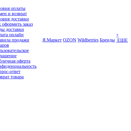
ловия оплаты
ен и возврат
овия доставки
 оформить заказ
ды доставки
лата онлайн
+
авила продажи
Я.Маркет
OZON
Wildberries
Бренды
ЕЩЕ
варов
ьзовательское
глашение
бличная оферта
нфиденциальность
прос-ответ
врат товара