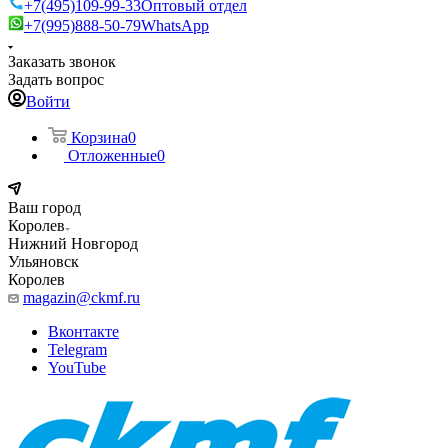
+7(495)109-99-33
Оптовый отдел
+7(995)888-50-79
WhatsApp
Заказать звонок
Задать вопрос
Войти
Корзина
0
Отложенные
0
Ваш город
Королев
Нижний Новгород
Ульяновск
Королев
magazin@ckmf.ru
Вконтакте
Telegram
YouTube