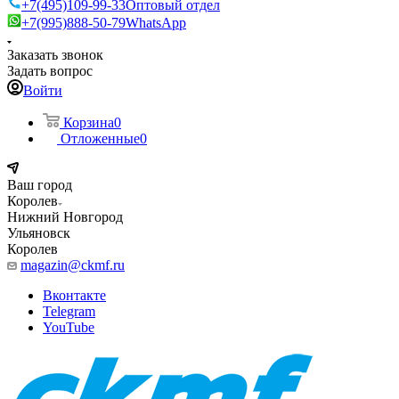
+7(495)109-99-33
Оптовый отдел
+7(995)888-50-79
WhatsApp
Заказать звонок
Задать вопрос
Войти
Корзина
0
Отложенные
0
Ваш город
Королев
Нижний Новгород
Ульяновск
Королев
magazin@ckmf.ru
Вконтакте
Telegram
YouTube