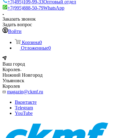
+7(495)109-99-33
Оптовый отдел
+7(995)888-50-79
WhatsApp
Заказать звонок
Задать вопрос
Войти
Корзина
0
Отложенные
0
Ваш город
Королев
Нижний Новгород
Ульяновск
Королев
magazin@ckmf.ru
Вконтакте
Telegram
YouTube