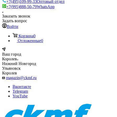
+7(495)109-99-33
Оптовый отдел
+7(995)888-50-79
WhatsApp
Заказать звонок
Задать вопрос
Войти
Корзина
0
Отложенные
0
Ваш город
Королев
Нижний Новгород
Ульяновск
Королев
magazin@ckmf.ru
Вконтакте
Telegram
YouTube