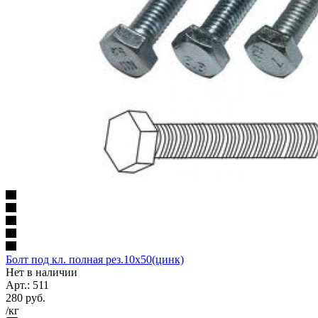
Болт под кл. полная рез.10х50(цинк)
Нет в наличии
Арт.: 511
280
руб.
/кг