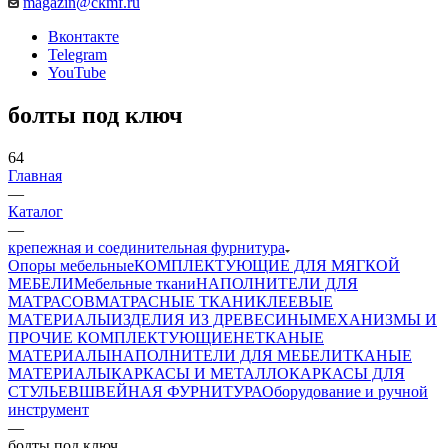
magazin@ckmf.ru
Вконтакте
Telegram
YouTube
болты под ключ
64
Главная
—
Каталог
—
крепежная и соединительная фурнитура
Опоры мебельные
КОМПЛЕКТУЮЩИЕ ДЛЯ МЯГКОЙ
МЕБЕЛИ
Мебельные ткани
НАПОЛНИТЕЛИ ДЛЯ
МАТРАСОВ
МАТРАСНЫЕ ТКАНИ
КЛЕЕВЫЕ
МАТЕРИАЛЫ
ИЗДЕЛИЯ ИЗ ДРЕВЕСИНЫ
МЕХАНИЗМЫ И
ПРОЧИЕ КОМПЛЕКТУЮЩИЕ
НЕТКАНЫЕ
МАТЕРИАЛЫ
НАПОЛНИТЕЛИ ДЛЯ МЕБЕЛИ
ТКАНЫЕ
МАТЕРИАЛЫ
КАРКАСЫ И МЕТАЛЛОКАРКАСЫ ДЛЯ
СТУЛЬЕВ
ШВЕЙНАЯ ФУРНИТУРА
Оборудование и ручной
инструмент
—
болты под ключ