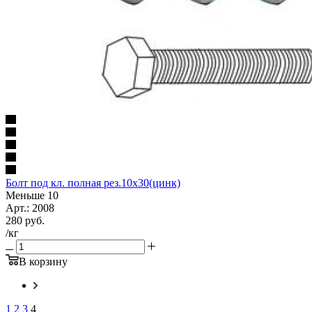
Болт под кл. полная рез.10х30(цинк)
Меньше 10
Арт.: 2008
280
руб.
/кг
В корзину
1
2
3
4