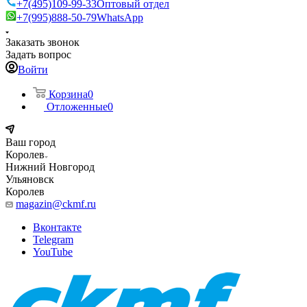
+7(495)109-99-33
Оптовый отдел
+7(995)888-50-79
WhatsApp
Заказать звонок
Задать вопрос
Войти
Корзина
0
Отложенные
0
Ваш город
Королев
Нижний Новгород
Ульяновск
Королев
magazin@ckmf.ru
Вконтакте
Telegram
YouTube