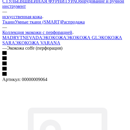
СТУЛЬЕВ
ШВЕЙНАЯ ФУРНИТУРА
Оборудование и ручной
инструмент
—
искусственная кожа
Ткани
Умные ткани (SMART)
Распродажа
—
Коллекция экокожи с перфорацией
MADRYT
NEVADA
ЭКОКОЖА
ЭКОКОЖА GL
ЭКОКОЖА
SARA
ЭКОКОЖА VARANA
—
Экокожа coffe (перфорация)
Артикул:
00000009064