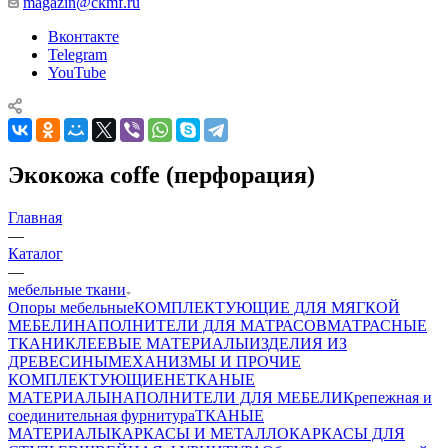
magazin@ckmf.ru
Вконтакте
Telegram
YouTube
Экокожа coffe (перфорация)
Главная
—
Каталог
—
мебельные ткани
Опоры мебельные
КОМПЛЕКТУЮЩИЕ ДЛЯ МЯГКОЙ
МЕБЕЛИ
НАПОЛНИТЕЛИ ДЛЯ МАТРАСОВ
МАТРАСНЫЕ
ТКАНИ
КЛЕЕВЫЕ МАТЕРИАЛЫ
ИЗДЕЛИЯ ИЗ
ДРЕВЕСИНЫ
МЕХАНИЗМЫ И ПРОЧИЕ
КОМПЛЕКТУЮЩИЕ
НЕТКАНЫЕ
МАТЕРИАЛЫ
НАПОЛНИТЕЛИ ДЛЯ МЕБЕЛИ
Крепежная и
соединительная фурнитура
ТКАНЫЕ
МАТЕРИАЛЫ
КАРКАСЫ И МЕТАЛЛОКАРКАСЫ ДЛЯ