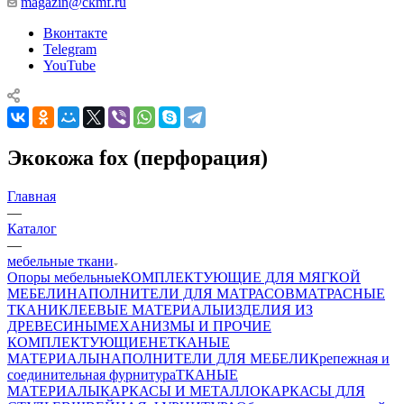
magazin@ckmf.ru
Вконтакте
Telegram
YouTube
Экокожа fox (перфорация)
Главная
—
Каталог
—
мебельные ткани
Опоры мебельные
КОМПЛЕКТУЮЩИЕ ДЛЯ МЯГКОЙ
МЕБЕЛИ
НАПОЛНИТЕЛИ ДЛЯ МАТРАСОВ
МАТРАСНЫЕ
ТКАНИ
КЛЕЕВЫЕ МАТЕРИАЛЫ
ИЗДЕЛИЯ ИЗ
ДРЕВЕСИНЫ
МЕХАНИЗМЫ И ПРОЧИЕ
КОМПЛЕКТУЮЩИЕ
НЕТКАНЫЕ
МАТЕРИАЛЫ
НАПОЛНИТЕЛИ ДЛЯ МЕБЕЛИ
Крепежная и
соединительная фурнитура
ТКАНЫЕ
МАТЕРИАЛЫ
КАРКАСЫ И МЕТАЛЛОКАРКАСЫ ДЛЯ