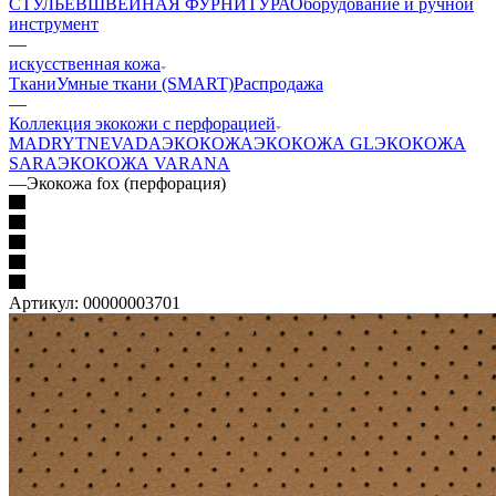
СТУЛЬЕВ
ШВЕЙНАЯ ФУРНИТУРА
Оборудование и ручной
инструмент
—
искусственная кожа
Ткани
Умные ткани (SMART)
Распродажа
—
Коллекция экокожи с перфорацией
MADRYT
NEVADA
ЭКОКОЖА
ЭКОКОЖА GL
ЭКОКОЖА
SARA
ЭКОКОЖА VARANA
—
Экокожа fox (перфорация)
Артикул:
00000003701