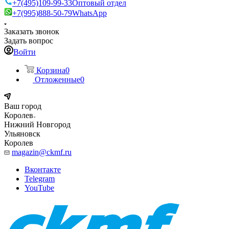
+7(495)109-99-33
Оптовый отдел
+7(995)888-50-79
WhatsApp
Заказать звонок
Задать вопрос
Войти
Корзина
0
Отложенные
0
Ваш город
Королев
Нижний Новгород
Ульяновск
Королев
magazin@ckmf.ru
Вконтакте
Telegram
YouTube