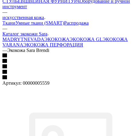
СТУЛЬЕВ
ШВЕЙНАЯ ФУРНИТУРА
Оборудование и ручной
инструмент
—
искусственная кожа
Ткани
Умные ткани (SMART)
Распродажа
—
Каталог экокожи Sara
MADRYT
NEVADA
ЭКОКОЖА
ЭКОКОЖА GL
ЭКОКОЖА
VARANA
ЭКОКОЖА ПЕРФОРАЦИЯ
—
Экокожа Sara Brendi
Артикул:
00000005559