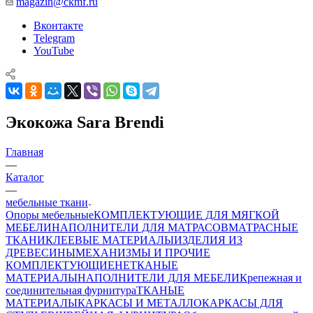
magazin@ckmf.ru
Вконтакте
Telegram
YouTube
Экокожа Sara Brendi
Главная
—
Каталог
—
мебельные ткани
Опоры мебельные
КОМПЛЕКТУЮЩИЕ ДЛЯ МЯГКОЙ
МЕБЕЛИ
НАПОЛНИТЕЛИ ДЛЯ МАТРАСОВ
МАТРАСНЫЕ
ТКАНИ
КЛЕЕВЫЕ МАТЕРИАЛЫ
ИЗДЕЛИЯ ИЗ
ДРЕВЕСИНЫ
МЕХАНИЗМЫ И ПРОЧИЕ
КОМПЛЕКТУЮЩИЕ
НЕТКАНЫЕ
МАТЕРИАЛЫ
НАПОЛНИТЕЛИ ДЛЯ МЕБЕЛИ
Крепежная и
соединительная фурнитура
ТКАНЫЕ
МАТЕРИАЛЫ
КАРКАСЫ И МЕТАЛЛОКАРКАСЫ ДЛЯ