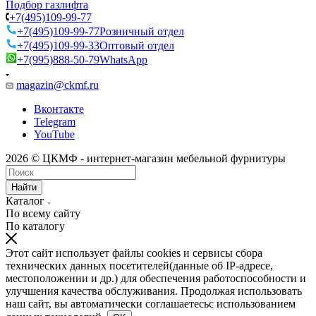
Подбор газлифта
+7(495)109-99-77
+7(495)109-99-77
Розничный отдел
+7(495)109-99-33
Оптовый отдел
+7(995)888-50-79
WhatsApp
magazin@ckmf.ru
Вконтакте
Telegram
YouTube
2026 © ЦКМФ - интернет-магазин мебельной фурнитуры
Найти
Каталог
По всему сайту
По каталогу
Этот сайт использует файлы cookies и сервисы сбора
технических данных посетителей(данные об IP-адресе,
местоположении и др.) для обеспечения работоспособности и
улучшения качества обслуживания. Продолжая использовать
наш сайт, вы автоматически соглашаетесьс использованием