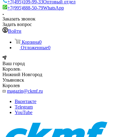
+7(495)109-99-33
Оптовый отдел
+7(995)888-50-79
WhatsApp
Заказать звонок
Задать вопрос
Войти
Корзина
0
Отложенные
0
Ваш город
Королев
Нижний Новгород
Ульяновск
Королев
magazin@ckmf.ru
Вконтакте
Telegram
YouTube