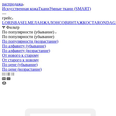
распродажа
Искусственная кожа
Ткани
Умные ткани (SMART)
—
грейс
LORIS
BASEL
МЕЛАНЖ
АЛОНСО
ВИНТАЖ
КОСТА
RONDA
G
Фильтр
По популярности (убывание)
По популярности (убывание)
По популярности (возрастание)
По алфавиту (убывание)
По алфавиту (возрастание)
От нового к старому
От старого к новому
По цене (убывание)
По цене (возрастание)