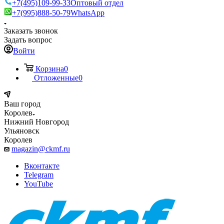
+7(495)109-99-33
Оптовый отдел
+7(995)888-50-79
WhatsApp
Заказать звонок
Задать вопрос
Войти
Корзина
0
Отложенные
0
Ваш город
Королев
Нижний Новгород
Ульяновск
Королев
magazin@ckmf.ru
Вконтакте
Telegram
YouTube