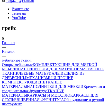
magazin@ckmf.ru
Вконтакте
Telegram
YouTube
грейс
6
Главная
—
Каталог
—
мебельные ткани
Опоры мебельные
КОМПЛЕКТУЮЩИЕ ДЛЯ МЯГКОЙ
МЕБЕЛИ
НАПОЛНИТЕЛИ ДЛЯ МАТРАСОВ
МАТРАСНЫЕ
ТКАНИ
КЛЕЕВЫЕ МАТЕРИАЛЫ
ИЗДЕЛИЯ ИЗ
ДРЕВЕСИНЫ
МЕХАНИЗМЫ И ПРОЧИЕ
КОМПЛЕКТУЮЩИЕ
НЕТКАНЫЕ
МАТЕРИАЛЫ
НАПОЛНИТЕЛИ ДЛЯ МЕБЕЛИ
Крепежная и
соединительная фурнитура
ТКАНЫЕ
МАТЕРИАЛЫ
КАРКАСЫ И МЕТАЛЛОКАРКАСЫ ДЛЯ
СТУЛЬЕВ
ШВЕЙНАЯ ФУРНИТУРА
Оборудование и ручной
инструмент
—