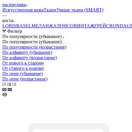
распродажа
Искусственная кожа
Ткани
Умные ткани (SMART)
—
коста
LORIS
BASEL
МЕЛАНЖ
АЛОНСО
ВИНТАЖ
ГРЕЙС
RONDA
G
Фильтр
По популярности (убывание)
По популярности (убывание)
По популярности (возрастание)
По алфавиту (убывание)
По алфавиту (возрастание)
От нового к старому
От старого к новому
По цене (убывание)
По цене (возрастание)