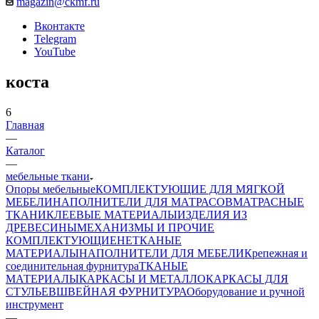
magazin@ckmf.ru
Вконтакте
Telegram
YouTube
коста
6
Главная
—
Каталог
—
мебельные ткани
Опоры мебельные
КОМПЛЕКТУЮЩИЕ ДЛЯ МЯГКОЙ
МЕБЕЛИ
НАПОЛНИТЕЛИ ДЛЯ МАТРАСОВ
МАТРАСНЫЕ
ТКАНИ
КЛЕЕВЫЕ МАТЕРИАЛЫ
ИЗДЕЛИЯ ИЗ
ДРЕВЕСИНЫ
МЕХАНИЗМЫ И ПРОЧИЕ
КОМПЛЕКТУЮЩИЕ
НЕТКАНЫЕ
МАТЕРИАЛЫ
НАПОЛНИТЕЛИ ДЛЯ МЕБЕЛИ
Крепежная и
соединительная фурнитура
ТКАНЫЕ
МАТЕРИАЛЫ
КАРКАСЫ И МЕТАЛЛОКАРКАСЫ ДЛЯ
СТУЛЬЕВ
ШВЕЙНАЯ ФУРНИТУРА
Оборудование и ручной
инструмент
—