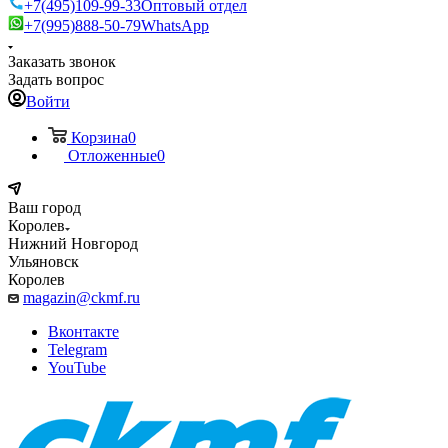
+7(495)109-99-33
Оптовый отдел
+7(995)888-50-79
WhatsApp
Заказать звонок
Задать вопрос
Войти
Корзина
0
Отложенные
0
Ваш город
Королев
Нижний Новгород
Ульяновск
Королев
magazin@ckmf.ru
Вконтакте
Telegram
YouTube