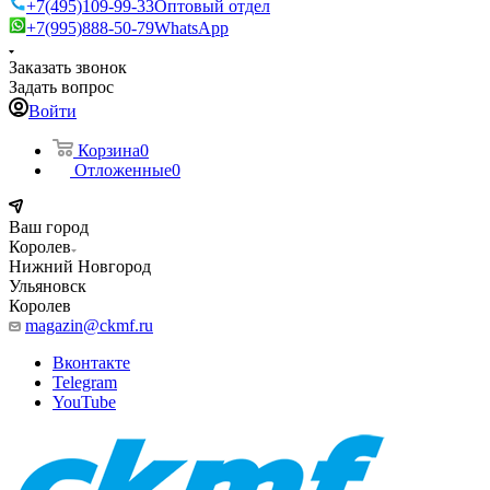
+7(495)109-99-33
Оптовый отдел
+7(995)888-50-79
WhatsApp
Заказать звонок
Задать вопрос
Войти
Корзина
0
Отложенные
0
Ваш город
Королев
Нижний Новгород
Ульяновск
Королев
magazin@ckmf.ru
Вконтакте
Telegram
YouTube