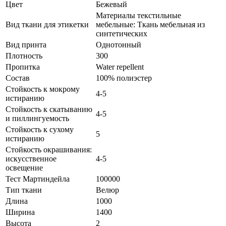
Цвет
Бежевый
Материалы текстильные
Вид ткани для этикетки
мебельные: Ткань мебельная из
синтетических
Вид принта
Однотонный
Плотность
300
Пропитка
Water repellent
Состав
100% полиэстер
Стойкость к мокрому
4-5
истиранию
Стойкость к скатыванию
4-5
и пиллингуемость
Стойкость к сухому
5
истиранию
Стойкость окрашивания:
искусственное
4-5
освещение
Тест Мартиндейла
100000
Тип ткани
Велюр
Длина
1000
Ширина
1400
Высота
2