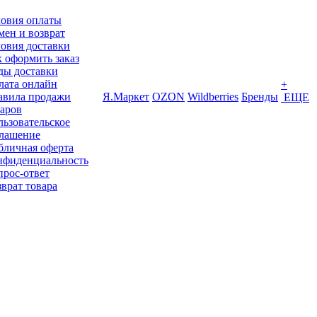
ловия оплаты
ен и возврат
овия доставки
 оформить заказ
ды доставки
лата онлайн
+
авила продажи
Я.Маркет
OZON
Wildberries
Бренды
ЕЩЕ
варов
ьзовательское
глашение
бличная оферта
нфиденциальность
прос-ответ
врат товара