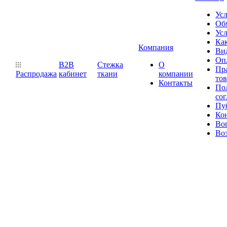
Ус
Обм
Усл
Как
Компания
Ви
Оп
B2B
Стежка
О
Пр
Распродажа
кабинет
ткани
компании
то
Контакты
Пол
со
Пу
Ко
Во
Воз