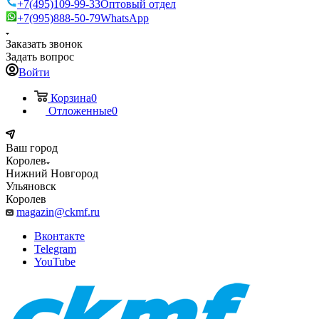
+7(495)109-99-33
Оптовый отдел
+7(995)888-50-79
WhatsApp
Заказать звонок
Задать вопрос
Войти
Корзина
0
Отложенные
0
Ваш город
Королев
Нижний Новгород
Ульяновск
Королев
magazin@ckmf.ru
Вконтакте
Telegram
YouTube