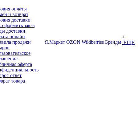
ловия оплаты
ен и возврат
овия доставки
 оформить заказ
ды доставки
лата онлайн
+
авила продажи
Я.Маркет
OZON
Wildberries
Бренды
ЕЩЕ
варов
ьзовательское
глашение
бличная оферта
нфиденциальность
прос-ответ
врат товара