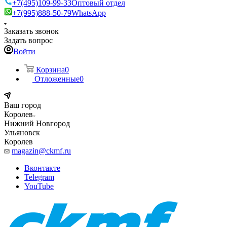
+7(495)109-99-33
Оптовый отдел
+7(995)888-50-79
WhatsApp
Заказать звонок
Задать вопрос
Войти
Корзина
0
Отложенные
0
Ваш город
Королев
Нижний Новгород
Ульяновск
Королев
magazin@ckmf.ru
Вконтакте
Telegram
YouTube