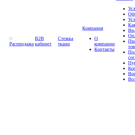
Ус
Обм
Усл
Как
Компания
Ви
Оп
B2B
Стежка
О
Пр
Распродажа
кабинет
ткани
компании
то
Контакты
Пол
со
Пу
Ко
Во
Воз