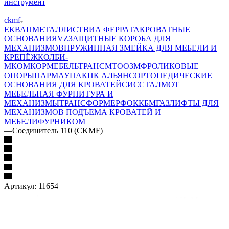
инструмент
—
ckmf
ЕК
ВАП
МЕТАЛЛИСТ
ВИА ФЕРРАТА
КРОВАТНЫЕ
ОСНОВАНИЯ
VZ
ЗАЩИТНЫЕ КОРОБА ДЛЯ
МЕХАНИЗМОВ
ПРУЖИННАЯ ЗМЕЙКА ДЛЯ МЕБЕЛИ И
КРЕПЁЖ
КОЛБИ-
М
КОМКОР
МЕБЕЛЬТРАНС
MTO
ОЗМФ
РОЛИКОВЫЕ
ОПОРЫ
ПАРМАУПАК
ПК АЛЬЯНС
ОРТОПЕДИЧЕСКИЕ
ОСНОВАНИЯ ДЛЯ КРОВАТЕЙ
СИС
СТАЛМОТ
МЕБЕЛЬНАЯ ФУРНИТУРА И
МЕХАНИЗМЫ
ТРАНСФОРМЕР
ФОК
КБМ
ГАЗЛИФТЫ ДЛЯ
МЕХАНИЗМОВ ПОДЪЕМА КРОВАТЕЙ И
МЕБЕЛИ
ФУРНИКОМ
—
Соединитель 110 (CKMF)
Артикул:
11654