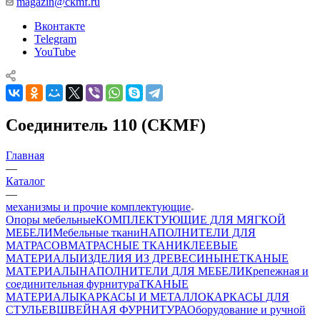
magazin@ckmf.ru
Вконтакте
Telegram
YouTube
Соединитель 110 (CKMF)
Главная
—
Каталог
—
механизмы и прочие комплектующие
Опоры мебельные
КОМПЛЕКТУЮЩИЕ ДЛЯ МЯГКОЙ
МЕБЕЛИ
Мебельные ткани
НАПОЛНИТЕЛИ ДЛЯ
МАТРАСОВ
МАТРАСНЫЕ ТКАНИ
КЛЕЕВЫЕ
МАТЕРИАЛЫ
ИЗДЕЛИЯ ИЗ ДРЕВЕСИНЫ
НЕТКАНЫЕ
МАТЕРИАЛЫ
НАПОЛНИТЕЛИ ДЛЯ МЕБЕЛИ
Крепежная и
соединительная фурнитура
ТКАНЫЕ
МАТЕРИАЛЫ
КАРКАСЫ И МЕТАЛЛОКАРКАСЫ ДЛЯ
СТУЛЬЕВ
ШВЕЙНАЯ ФУРНИТУРА
Оборудование и ручной