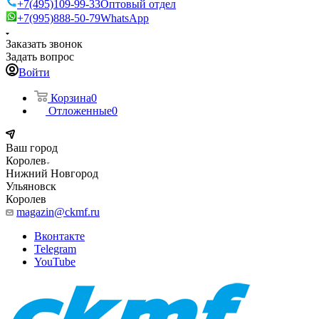
+7(495)109-99-33
Оптовый отдел
+7(995)888-50-79
WhatsApp
Заказать звонок
Задать вопрос
Войти
Корзина
0
Отложенные
0
Ваш город
Королев
Нижний Новгород
Ульяновск
Королев
magazin@ckmf.ru
Вконтакте
Telegram
YouTube