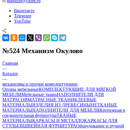
magazin@ckmf.ru
Вконтакте
Telegram
YouTube
№524 Механизм Окулово
Главная
—
Каталог
—
механизмы и прочие комплектующие
Опоры мебельные
КОМПЛЕКТУЮЩИЕ ДЛЯ МЯГКОЙ
МЕБЕЛИ
Мебельные ткани
НАПОЛНИТЕЛИ ДЛЯ
МАТРАСОВ
МАТРАСНЫЕ ТКАНИ
КЛЕЕВЫЕ
МАТЕРИАЛЫ
ИЗДЕЛИЯ ИЗ ДРЕВЕСИНЫ
НЕТКАНЫЕ
МАТЕРИАЛЫ
НАПОЛНИТЕЛИ ДЛЯ МЕБЕЛИ
Крепежная и
соединительная фурнитура
ТКАНЫЕ
МАТЕРИАЛЫ
КАРКАСЫ И МЕТАЛЛОКАРКАСЫ ДЛЯ
СТУЛЬЕВ
ШВЕЙНАЯ ФУРНИТУРА
Оборудование и ручной