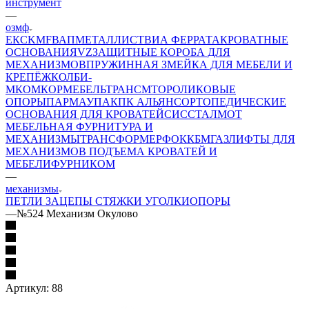
инструмент
—
озмф
ЕК
CKMF
ВАП
МЕТАЛЛИСТ
ВИА ФЕРРАТА
КРОВАТНЫЕ
ОСНОВАНИЯ
VZ
ЗАЩИТНЫЕ КОРОБА ДЛЯ
МЕХАНИЗМОВ
ПРУЖИННАЯ ЗМЕЙКА ДЛЯ МЕБЕЛИ И
КРЕПЁЖ
КОЛБИ-
М
КОМКОР
МЕБЕЛЬТРАНС
MTO
РОЛИКОВЫЕ
ОПОРЫ
ПАРМАУПАК
ПК АЛЬЯНС
ОРТОПЕДИЧЕСКИЕ
ОСНОВАНИЯ ДЛЯ КРОВАТЕЙ
СИС
СТАЛМОТ
МЕБЕЛЬНАЯ ФУРНИТУРА И
МЕХАНИЗМЫ
ТРАНСФОРМЕР
ФОК
КБМ
ГАЗЛИФТЫ ДЛЯ
МЕХАНИЗМОВ ПОДЪЕМА КРОВАТЕЙ И
МЕБЕЛИ
ФУРНИКОМ
—
механизмы
ПЕТЛИ ЗАЦЕПЫ СТЯЖКИ УГОЛКИ
ОПОРЫ
—
№524 Механизм Окулово
Артикул:
88