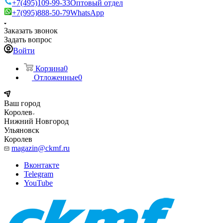
+7(495)109-99-33
Оптовый отдел
+7(995)888-50-79
WhatsApp
Заказать звонок
Задать вопрос
Войти
Корзина
0
Отложенные
0
Ваш город
Королев
Нижний Новгород
Ульяновск
Королев
magazin@ckmf.ru
Вконтакте
Telegram
YouTube