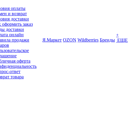
ловия оплаты
ен и возврат
овия доставки
 оформить заказ
ды доставки
лата онлайн
+
авила продажи
Я.Маркет
OZON
Wildberries
Бренды
ЕЩЕ
варов
ьзовательское
глашение
бличная оферта
нфиденциальность
прос-ответ
врат товара