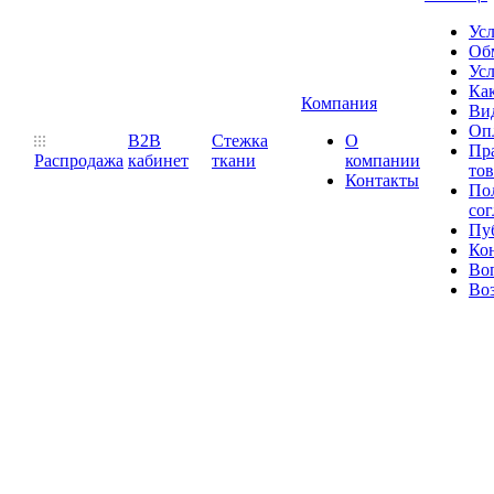
Ус
Обм
Усл
Как
Компания
Ви
Оп
B2B
Стежка
О
Пр
Распродажа
кабинет
ткани
компании
то
Контакты
Пол
со
Пу
Ко
Во
Воз