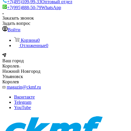
+7(495)109-99-33
Оптовый отдел
+7(995)888-50-79
WhatsApp
Заказать звонок
Задать вопрос
Войти
Корзина
0
Отложенные
0
Ваш город
Королев
Нижний Новгород
Ульяновск
Королев
magazin@ckmf.ru
Вконтакте
Telegram
YouTube