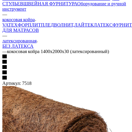
СТУЛЬЕВ
ШВЕЙНАЯ ФУРНИТУРА
Оборудование и ручной
инструмент
—
кокосовая койра
VATEX
ФОРПЛИТ
ПЛЕД
ВОЛНИТ,ЛАЙТЕК
ЛАТЕКС
ФУРНИТ
ДЛЯ МАТРАСОВ
—
латексированная
БЕЗ ЛАТЕКСА
—
кокосовая койра 1400х2000х30 (латексированный)
Артикул:
7518