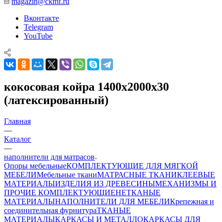
magazin@ckmf.ru
Вконтакте
Telegram
YouTube
кокосовая койра 1400х2000х30
(латексированный)
Главная
—
Каталог
—
наполнители для матрасов
Опоры мебельные
КОМПЛЕКТУЮЩИЕ ДЛЯ МЯГКОЙ
МЕБЕЛИ
Мебельные ткани
МАТРАСНЫЕ ТКАНИ
КЛЕЕВЫЕ
МАТЕРИАЛЫ
ИЗДЕЛИЯ ИЗ ДРЕВЕСИНЫ
МЕХАНИЗМЫ И
ПРОЧИЕ КОМПЛЕКТУЮЩИЕ
НЕТКАНЫЕ
МАТЕРИАЛЫ
НАПОЛНИТЕЛИ ДЛЯ МЕБЕЛИ
Крепежная и
соединительная фурнитура
ТКАНЫЕ
МАТЕРИАЛЫ
КАРКАСЫ И МЕТАЛЛОКАРКАСЫ ДЛЯ