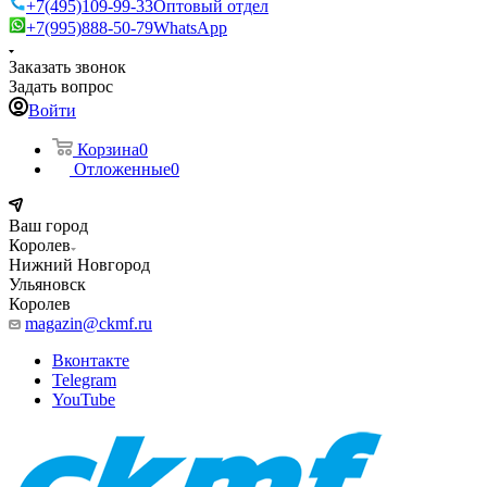
+7(495)109-99-33
Оптовый отдел
+7(995)888-50-79
WhatsApp
Заказать звонок
Задать вопрос
Войти
Корзина
0
Отложенные
0
Ваш город
Королев
Нижний Новгород
Ульяновск
Королев
magazin@ckmf.ru
Вконтакте
Telegram
YouTube