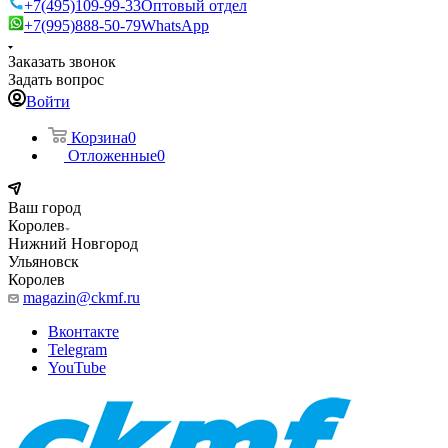
+7(495)109-99-33
Оптовый отдел
+7(995)888-50-79
WhatsApp
Заказать звонок
Задать вопрос
Войти
Корзина
0
Отложенные
0
Ваш город
Королев
Нижний Новгород
Ульяновск
Королев
magazin@ckmf.ru
Вконтакте
Telegram
YouTube