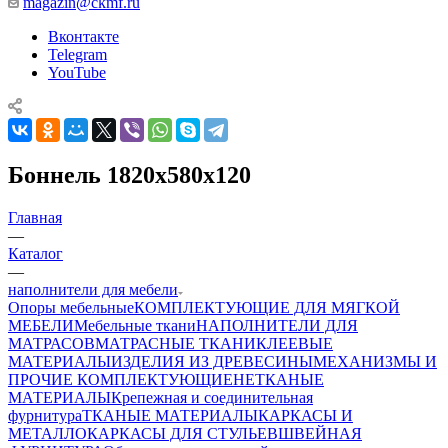
magazin@ckmf.ru
Вконтакте
Telegram
YouTube
Боннель 1820х580х120
Главная
—
Каталог
—
наполнители для мебели
Опоры мебельные
КОМПЛЕКТУЮЩИЕ ДЛЯ МЯГКОЙ
МЕБЕЛИ
Мебельные ткани
НАПОЛНИТЕЛИ ДЛЯ
МАТРАСОВ
МАТРАСНЫЕ ТКАНИ
КЛЕЕВЫЕ
МАТЕРИАЛЫ
ИЗДЕЛИЯ ИЗ ДРЕВЕСИНЫ
МЕХАНИЗМЫ И
ПРОЧИЕ КОМПЛЕКТУЮЩИЕ
НЕТКАНЫЕ
МАТЕРИАЛЫ
Крепежная и соединительная
фурнитура
ТКАНЫЕ МАТЕРИАЛЫ
КАРКАСЫ И
МЕТАЛЛОКАРКАСЫ ДЛЯ СТУЛЬЕВ
ШВЕЙНАЯ