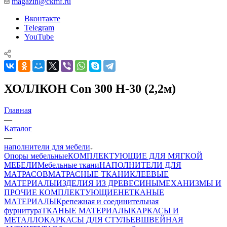
magazin@ckmf.ru
Вконтакте
Telegram
YouTube
ХОЛЛКОН Con 300 H-30 (2,2м)
Главная
—
Каталог
—
наполнители для мебели
Опоры мебельные
КОМПЛЕКТУЮЩИЕ ДЛЯ МЯГКОЙ
МЕБЕЛИ
Мебельные ткани
НАПОЛНИТЕЛИ ДЛЯ
МАТРАСОВ
МАТРАСНЫЕ ТКАНИ
КЛЕЕВЫЕ
МАТЕРИАЛЫ
ИЗДЕЛИЯ ИЗ ДРЕВЕСИНЫ
МЕХАНИЗМЫ И
ПРОЧИЕ КОМПЛЕКТУЮЩИЕ
НЕТКАНЫЕ
МАТЕРИАЛЫ
Крепежная и соединительная
фурнитура
ТКАНЫЕ МАТЕРИАЛЫ
КАРКАСЫ И
МЕТАЛЛОКАРКАСЫ ДЛЯ СТУЛЬЕВ
ШВЕЙНАЯ