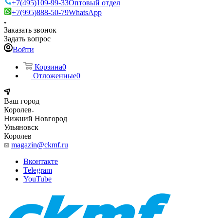
+7(495)109-99-33
Оптовый отдел
+7(995)888-50-79
WhatsApp
Заказать звонок
Задать вопрос
Войти
Корзина
0
Отложенные
0
Ваш город
Королев
Нижний Новгород
Ульяновск
Королев
magazin@ckmf.ru
Вконтакте
Telegram
YouTube