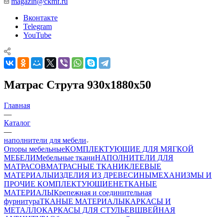
magazin@ckmf.ru
Вконтакте
Telegram
YouTube
Матрас Струта 930х1880х50
Главная
—
Каталог
—
наполнители для мебели
Опоры мебельные
КОМПЛЕКТУЮЩИЕ ДЛЯ МЯГКОЙ
МЕБЕЛИ
Мебельные ткани
НАПОЛНИТЕЛИ ДЛЯ
МАТРАСОВ
МАТРАСНЫЕ ТКАНИ
КЛЕЕВЫЕ
МАТЕРИАЛЫ
ИЗДЕЛИЯ ИЗ ДРЕВЕСИНЫ
МЕХАНИЗМЫ И
ПРОЧИЕ КОМПЛЕКТУЮЩИЕ
НЕТКАНЫЕ
МАТЕРИАЛЫ
Крепежная и соединительная
фурнитура
ТКАНЫЕ МАТЕРИАЛЫ
КАРКАСЫ И
МЕТАЛЛОКАРКАСЫ ДЛЯ СТУЛЬЕВ
ШВЕЙНАЯ