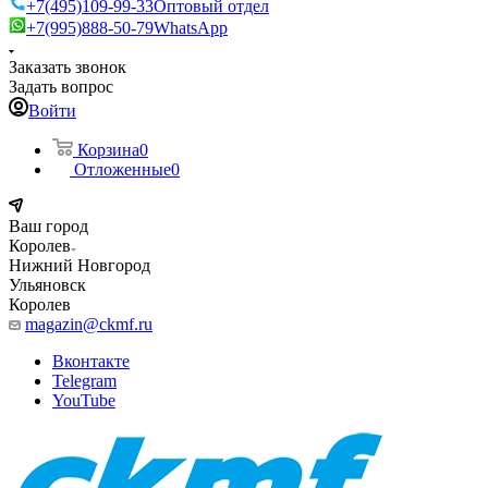
+7(495)109-99-33
Оптовый отдел
+7(995)888-50-79
WhatsApp
Заказать звонок
Задать вопрос
Войти
Корзина
0
Отложенные
0
Ваш город
Королев
Нижний Новгород
Ульяновск
Королев
magazin@ckmf.ru
Вконтакте
Telegram
YouTube