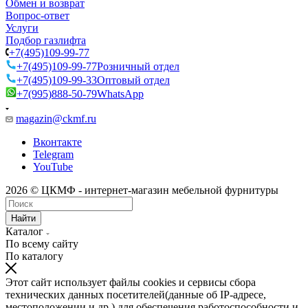
Обмен и возврат
Вопрос-ответ
Услуги
Подбор газлифта
+7(495)109-99-77
+7(495)109-99-77
Розничный отдел
+7(495)109-99-33
Оптовый отдел
+7(995)888-50-79
WhatsApp
magazin@ckmf.ru
Вконтакте
Telegram
YouTube
2026 © ЦКМФ - интернет-магазин мебельной фурнитуры
Найти
Каталог
По всему сайту
По каталогу
Этот сайт использует файлы cookies и сервисы сбора
технических данных посетителей(данные об IP-адресе,
местоположении и др.) для обеспечения работоспособности и