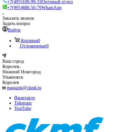
+7(495)109-99-33
Оптовый отдел
+7(995)888-50-79
WhatsApp
Заказать звонок
Задать вопрос
Войти
Корзина
0
Отложенные
0
Ваш город
Королев
Нижний Новгород
Ульяновск
Королев
magazin@ckmf.ru
Вконтакте
Telegram
YouTube