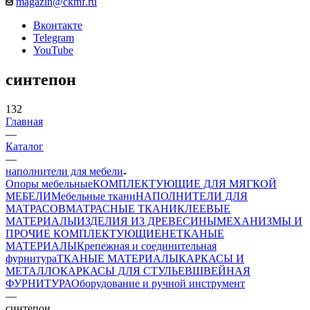
magazin@ckmf.ru
Вконтакте
Telegram
YouTube
синтепон
132
Главная
—
Каталог
—
наполнители для мебели
Опоры мебельные
КОМПЛЕКТУЮЩИЕ ДЛЯ МЯГКОЙ
МЕБЕЛИ
Мебельные ткани
НАПОЛНИТЕЛИ ДЛЯ
МАТРАСОВ
МАТРАСНЫЕ ТКАНИ
КЛЕЕВЫЕ
МАТЕРИАЛЫ
ИЗДЕЛИЯ ИЗ ДРЕВЕСИНЫ
МЕХАНИЗМЫ И
ПРОЧИЕ КОМПЛЕКТУЮЩИЕ
НЕТКАНЫЕ
МАТЕРИАЛЫ
Крепежная и соединительная
фурнитура
ТКАНЫЕ МАТЕРИАЛЫ
КАРКАСЫ И
МЕТАЛЛОКАРКАСЫ ДЛЯ СТУЛЬЕВ
ШВЕЙНАЯ
ФУРНИТУРА
Оборудование и ручной инструмент
—
синтепон