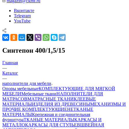
magazin@ckmf.ru
Вконтакте
Telegram
YouTube
Синтепон 400/1,5/15
Главная
—
Каталог
—
наполнители для мебели
Опоры мебельные
КОМПЛЕКТУЮЩИЕ ДЛЯ МЯГКОЙ
МЕБЕЛИ
Мебельные ткани
НАПОЛНИТЕЛИ ДЛЯ
МАТРАСОВ
МАТРАСНЫЕ ТКАНИ
КЛЕЕВЫЕ
МАТЕРИАЛЫ
ИЗДЕЛИЯ ИЗ ДРЕВЕСИНЫ
МЕХАНИЗМЫ И
ПРОЧИЕ КОМПЛЕКТУЮЩИЕ
НЕТКАНЫЕ
МАТЕРИАЛЫ
Крепежная и соединительная
фурнитура
ТКАНЫЕ МАТЕРИАЛЫ
КАРКАСЫ И
МЕТАЛЛОКАРКАСЫ ДЛЯ СТУЛЬЕВ
ШВЕЙНАЯ