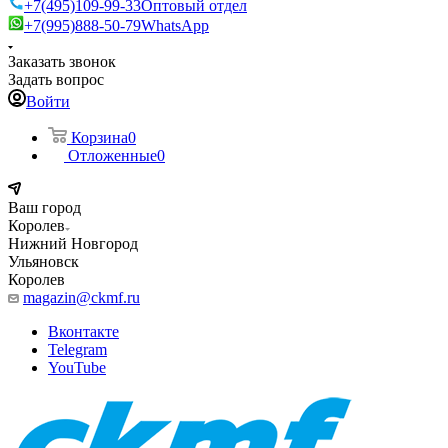
+7(495)109-99-33
Оптовый отдел
+7(995)888-50-79
WhatsApp
Заказать звонок
Задать вопрос
Войти
Корзина
0
Отложенные
0
Ваш город
Королев
Нижний Новгород
Ульяновск
Королев
magazin@ckmf.ru
Вконтакте
Telegram
YouTube