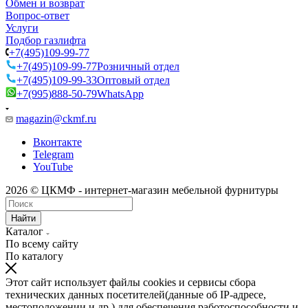
Обмен и возврат
Вопрос-ответ
Услуги
Подбор газлифта
+7(495)109-99-77
+7(495)109-99-77
Розничный отдел
+7(495)109-99-33
Оптовый отдел
+7(995)888-50-79
WhatsApp
magazin@ckmf.ru
Вконтакте
Telegram
YouTube
2026 © ЦКМФ - интернет-магазин мебельной фурнитуры
Найти
Каталог
По всему сайту
По каталогу
Этот сайт использует файлы cookies и сервисы сбора
технических данных посетителей(данные об IP-адресе,
местоположении и др.) для обеспечения работоспособности и